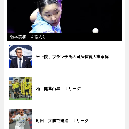
張本美和、４強入り
米上院、ブランチ氏の司法長官人事承認
柏、開幕白星 Ｊリーグ
町田、大勝で発進 Ｊリーグ