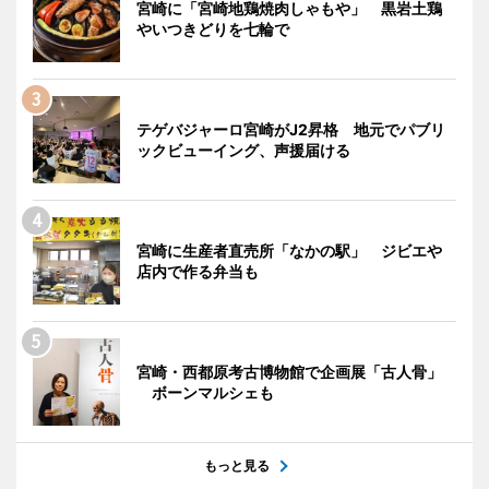
宮崎に「宮崎地鶏焼肉しゃもや」 黒岩土鶏
やいつきどりを七輪で
テゲバジャーロ宮崎がJ2昇格 地元でパブリ
ックビューイング、声援届ける
宮崎に生産者直売所「なかの駅」 ジビエや
店内で作る弁当も
宮崎・西都原考古博物館で企画展「古人骨」
ボーンマルシェも
もっと見る