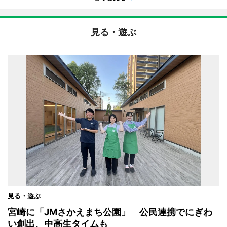
見る・遊ぶ
見る・遊ぶ
宮崎に「JMさかえまち公園」 公民連携でにぎわ
い創出、中高生タイムも