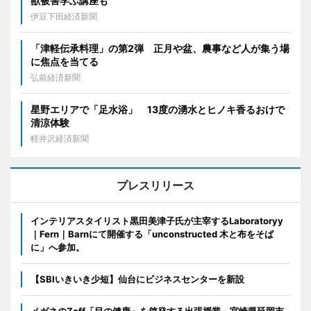
獣被害学ぶ講座も
伊豆下田経済新聞
「津軽伝承料理」の第2弾 正月や盆、農事など人が集う場
に焦点を当てる
弘前経済新聞
星野エリアで「足水浴」 13度の湧水とヒノキ香るおけで
清涼体験
軽井沢経済新聞
プレスリリース
インテリアスタイリスト黒田美津子氏が主宰するLaboratoryy
｜Fern｜Barnにて開催する「unconstructed 木と布をそば
に」へ参加。
【SBIいきいき少短】仙台にビジネスセンターを新設
メガネのZoff「目の健康」を啓発する出張授業～宮崎県延岡市