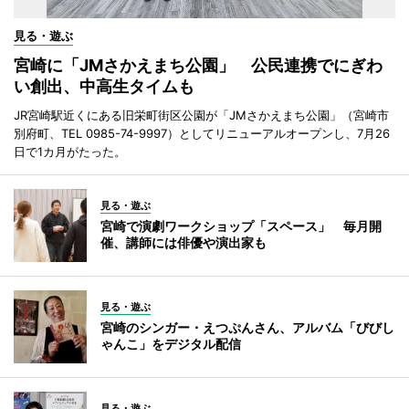
見る・遊ぶ
宮崎に「JMさかえまち公園」 公民連携でにぎわ
い創出、中高生タイムも
JR宮崎駅近くにある旧栄町街区公園が「JMさかえまち公園」（宮崎市
別府町、TEL 0985-74-9997）としてリニューアルオープンし、7月26
日で1カ月がたった。
見る・遊ぶ
宮崎で演劇ワークショップ「スペース」 毎月開
催、講師には俳優や演出家も
見る・遊ぶ
宮崎のシンガー・えつぷんさん、アルバム「びびし
ゃんこ」をデジタル配信
見る・遊ぶ