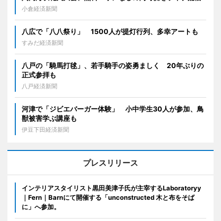
小倉経済新聞
八広で「八八祭り」 1500人が提灯行列、多幸アートも
すみだ経済新聞
八戸の「騎馬打毬」、若手騎手の姿勇ましく 20年ぶりの
正式参拝も
八戸経済新聞
河津で「ジビエバーガー体験」 小中学生30人が参加、鳥
獣被害学ぶ講座も
伊豆下田経済新聞
プレスリリース
インテリアスタイリスト黒田美津子氏が主宰するLaboratoryy
｜Fern｜Barnにて開催する「unconstructed 木と布をそば
に」へ参加。