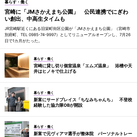
暮らす・働く
宮崎に「JMさかえまち公園」 公民連携でにぎわ
い創出、中高生タイムも
JR宮崎駅近くにある旧栄町街区公園が「JMさかえまち公園」（宮崎市
別府町、TEL 0985-74-9997）としてリニューアルオープンし、7月26
日で1カ月がたった。
暮らす・働く
宮崎に貸し切り個室温泉「エムズ温泉」 浴槽や天
井はヒノキで仕上げる
暮らす・働く
新富にサードプレイス「ちなみちゃんち」 不登校
経験した協力隊OBが開設
暮らす・働く
新富で元ヴィアマ選手が整体院 パーソナルトレー