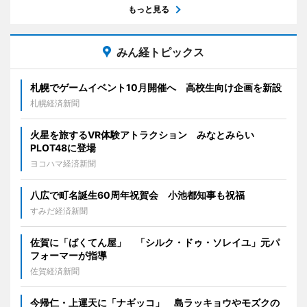
もっと見る
みん経トピックス
札幌でゲームイベント10月開催へ 高校生向け企画を新設
札幌経済新聞
火星を旅するVR体験アトラクション みなとみらい
PLOT48に登場
ヨコハマ経済新聞
八広で町名誕生60周年祝賀会 小池都知事も祝福
すみだ経済新聞
佐賀に「ばくてん屋」 「シルク・ドゥ・ソレイユ」元パ
フォーマーが指導
佐賀経済新聞
今帰仁・上運天に「ナギッコ」 島ラッキョウやモズクの