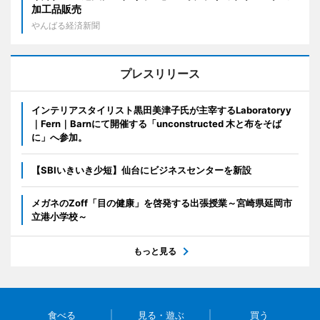
加工品販売
やんばる経済新聞
プレスリリース
インテリアスタイリスト黒田美津子氏が主宰するLaboratoryy
｜Fern｜Barnにて開催する「unconstructed 木と布をそば
に」へ参加。
【SBIいきいき少短】仙台にビジネスセンターを新設
メガネのZoff「目の健康」を啓発する出張授業～宮崎県延岡市
立港小学校～
もっと見る
食べる
見る・遊ぶ
買う