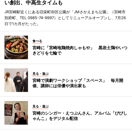
い創出、中高生タイムも
JR宮崎駅近くにある旧栄町街区公園が「JMさかえまち公園」（宮崎市
別府町、TEL 0985-74-9997）としてリニューアルオープンし、7月26
日で1カ月がたった。
食べる
宮崎に「宮崎地鶏焼肉しゃもや」 黒岩土鶏やいつ
きどりを七輪で
見る・遊ぶ
宮崎で演劇ワークショップ「スペース」 毎月開
催、講師には俳優や演出家も
見る・遊ぶ
宮崎のシンガー・えつぷんさん、アルバム「びびし
ゃんこ」をデジタル配信