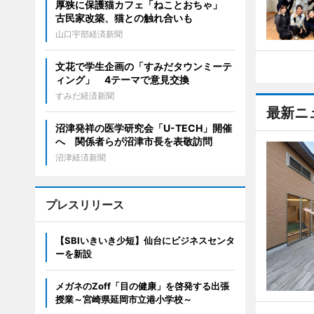
厚狭に保護猫カフェ「ねことおちゃ」
古民家改築、猫との触れ合いも
山口宇部経済新聞
文花で学生企画の「すみだタウンミーテ
ィング」 4テーマで意見交換
すみだ経済新聞
最新ニ
沼津発祥の医学研究会「U-TECH」開催
へ 関係者らが沼津市長を表敬訪問
沼津経済新聞
プレスリリース
【SBIいきいき少短】仙台にビジネスセンタ
ーを新設
メガネのZoff「目の健康」を啓発する出張
授業～宮崎県延岡市立港小学校～