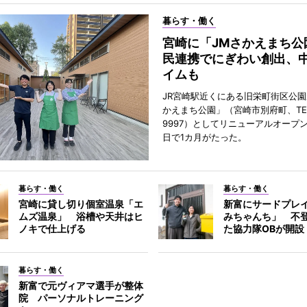
暮らす・働く
宮崎に「JMさかえまち公
民連携でにぎわい創出、
イムも
JR宮崎駅近くにある旧栄町街区公園
かえまち公園」（宮崎市別府町、TEL 0
9997）としてリニューアルオープン
日で1カ月がたった。
暮らす・働く
暮らす・働く
宮崎に貸し切り個室温泉「エ
新富にサードプレ
ムズ温泉」 浴槽や天井はヒ
みちゃんち」 不
ノキで仕上げる
た協力隊OBが開設
暮らす・働く
新富で元ヴィアマ選手が整体
院 パーソナルトレーニング