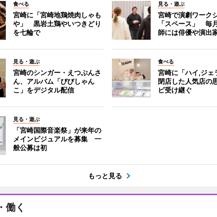
食べる
見る・遊ぶ
宮崎に「宮崎地鶏焼肉しゃも
宮崎で演劇ワーク
や」 黒岩土鶏やいつきどり
「スペース」 毎
を七輪で
師には俳優や演出
見る・遊ぶ
食べる
宮崎のシンガー・えつぷんさ
宮崎に「ハイ,ジ
ん、アルバム「びびしゃん
閉店した人気店の
こ」をデジタル配信
ピ受け継ぐ
見る・遊ぶ
「宮崎国際音楽祭」が来年の
メインビジュアルを募集 一
般公募は初
もっと見る
・働く