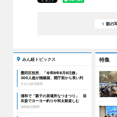
前の
みん経トピックス
特集
墨田区役所、「令和8年8月8日婚」
300人超が婚姻届、開庁前から長い列
すみだ経済新聞
浦和で「親子の居場所なつまつり」 浴
衣姿でヨーヨー釣りや和太鼓楽しむ
浦和経済新聞