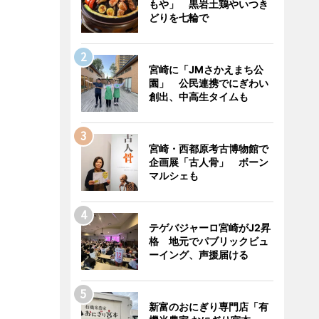
もや」 黒岩土鶏やいつき
どりを七輪で
宮崎に「JMさかえまち公
園」 公民連携でにぎわい
創出、中高生タイムも
宮崎・西都原考古博物館で
企画展「古人骨」 ボーン
マルシェも
テゲバジャーロ宮崎がJ2昇
格 地元でパブリックビュ
ーイング、声援届ける
新富のおにぎり専門店「有