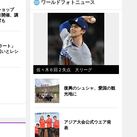
ワールドフォトニュース
ショップ
月開催、講
家も
ェラート」
思いとレシ
佐々木６回２失点 大リーグ
復興のシュシャ、愛国の観
光地に
アジア大会公式ウエア発
表