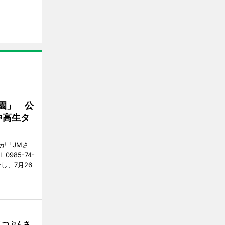
園」 公
中高生タ
が「JMさ
985-74-
し、7月26
えつぷんさ