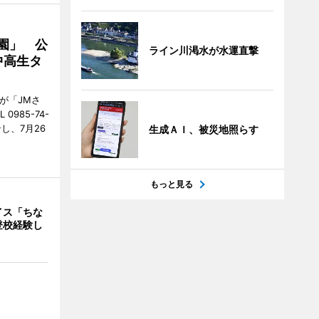
園」 公
ライン川渇水が水運直撃
中高生タ
が「JMさ
985-74-
し、7月26
生成ＡＩ、被災地照らす
もっと見る
イス「ちな
登校経験し