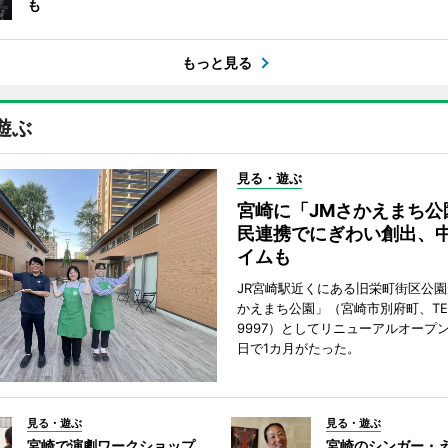
も
もっと見る
遊ぶ
見る・遊ぶ
宮崎に「JMさかえまち公
民連携でにぎわい創出、
イムも
JR宮崎駅近くにある旧栄町街区公園
かえまち公園」（宮崎市別府町、TEL 0
9997）としてリニューアルオープン
日で1カ月がたった。
見る・遊ぶ
見る・遊ぶ
宮崎で演劇ワークショップ
宮崎のシンガー・