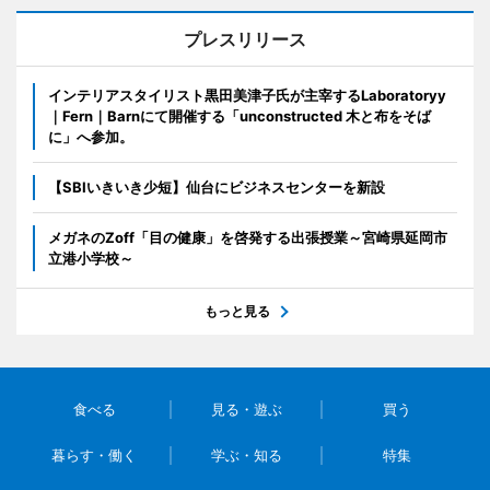
プレスリリース
インテリアスタイリスト黒田美津子氏が主宰するLaboratoryy
｜Fern｜Barnにて開催する「unconstructed 木と布をそば
に」へ参加。
【SBIいきいき少短】仙台にビジネスセンターを新設
メガネのZoff「目の健康」を啓発する出張授業～宮崎県延岡市
立港小学校～
もっと見る
食べる
見る・遊ぶ
買う
暮らす・働く
学ぶ・知る
特集