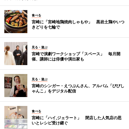
食べる
宮崎に「宮崎地鶏焼肉しゃもや」 黒岩土鶏やいつ
きどりを七輪で
見る・遊ぶ
宮崎で演劇ワークショップ「スペース」 毎月開
催、講師には俳優や演出家も
見る・遊ぶ
宮崎のシンガー・えつぷんさん、アルバム「びびし
ゃんこ」をデジタル配信
食べる
宮崎に「ハイ,ジェラート」 閉店した人気店の思
いとレシピ受け継ぐ