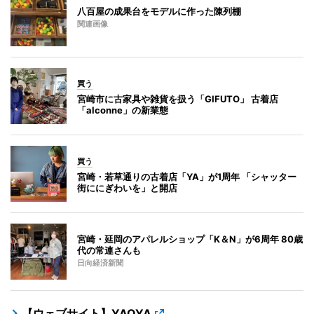
八百屋の成果台をモデルに作った陳列棚
関連画像
買う
宮崎市に古家具や雑貨を扱う「GIFUTO」 古着店
「alconne」の新業態
買う
宮崎・若草通りの古着店「YA」が1周年 「シャッター
街ににぎわいを」と開店
宮崎・延岡のアパレルショップ「K＆N」が6周年 80歳
代の常連さんも
日向経済新聞
【ウェブサイト】YAOYA