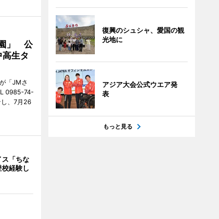
復興のシュシャ、愛国の観
光地に
園」 公
中高生タ
が「JMさ
アジア大会公式ウエア発
985-74-
表
し、7月26
もっと見る
イス「ちな
登校経験し