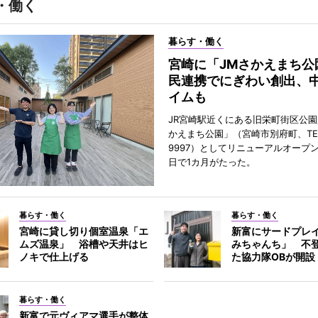
・働く
暮らす・働く
宮崎に「JMさかえまち公
民連携でにぎわい創出、
イムも
JR宮崎駅近くにある旧栄町街区公園
かえまち公園」（宮崎市別府町、TEL 0
9997）としてリニューアルオープン
日で1カ月がたった。
暮らす・働く
暮らす・働く
宮崎に貸し切り個室温泉「エ
新富にサードプレ
ムズ温泉」 浴槽や天井はヒ
みちゃんち」 不
ノキで仕上げる
た協力隊OBが開設
暮らす・働く
新富で元ヴィアマ選手が整体