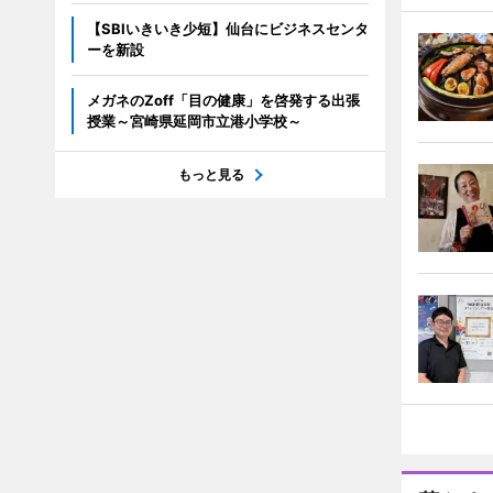
【SBIいきいき少短】仙台にビジネスセンタ
ーを新設
メガネのZoff「目の健康」を啓発する出張
授業～宮崎県延岡市立港小学校～
もっと見る