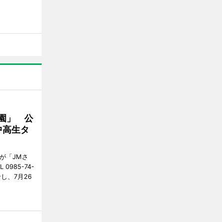
園」 公
中高生タ
が「JMさ
985-74-
し、7月26