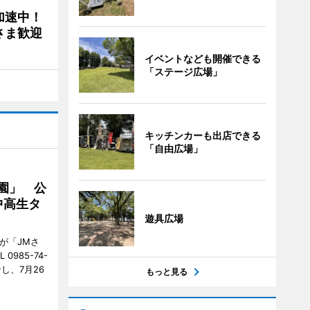
加速中！
さま歓迎
イベントなども開催できる
「ステージ広場」
キッチンカーも出店できる
「自由広場」
園」 公
中高生タ
遊具広場
が「JMさ
985-74-
し、7月26
もっと見る