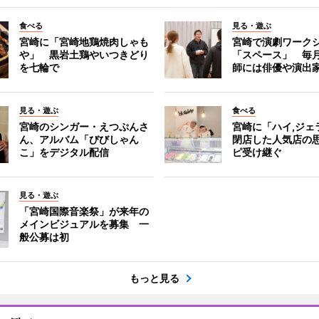
食べる
見る・遊ぶ
宮崎に「宮崎地鶏焼肉しゃも
宮崎で演劇ワーク
や」 黒岩土鶏やいつきどり
「スペース」 毎
を七輪で
師には俳優や演出
見る・遊ぶ
食べる
宮崎のシンガー・えつぷんさ
宮崎に「ハイ,ジ
ん、アルバム「びびしゃん
閉店した人気店の
こ」をデジタル配信
ピ受け継ぐ
見る・遊ぶ
「宮崎国際音楽祭」が来年の
メインビジュアルを募集 一
般公募は初
もっと見る