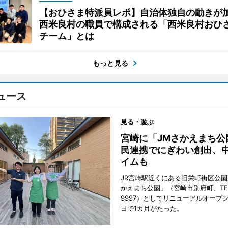
【おひさま特派員レポ】自治体独自の動きが
西米良村の職員で構成される「西米良村おひ
チーム」とは
もっと見る
ュース
見る・遊ぶ
宮崎に「JMさかえまち公
民連携でにぎわい創出、
イムも
JR宮崎駅近くにある旧栄町街区公園
かえまち公園」（宮崎市別府町、TEL 0
9997）としてリニューアルオープン
日で1カ月がたった。