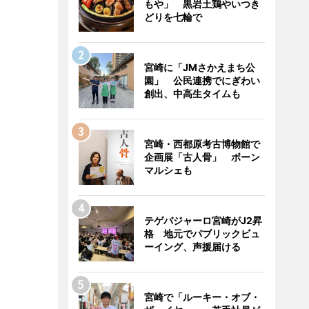
もや」 黒岩土鶏やいつき
どりを七輪で
宮崎に「JMさかえまち公
園」 公民連携でにぎわい
創出、中高生タイムも
宮崎・西都原考古博物館で
企画展「古人骨」 ボーン
マルシェも
テゲバジャーロ宮崎がJ2昇
格 地元でパブリックビュ
ーイング、声援届ける
宮崎で「ルーキー・オブ・