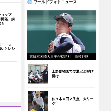
ワールドフォトニュース
ショップ
月開催、講
家も
ェラート」
思いとレシ
東日本国際大昌平が初勝利 高校野球
上野動物園で交通安全呼び
掛け
佐々木６回２失点 大リー
グ