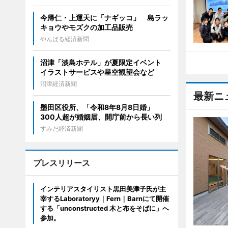
今帰仁・上運天に「ナギッコ」 島ラッ
キョウやモズクの加工品販売
やんばる経済新聞
沼津「淡島ホテル」が夏限定イベント
イラストサービスや星空観望会など
沼津経済新聞
最新ニ
墨田区役所、「令和8年8月8日婚」
300人超が婚姻届、開庁前から長い列
すみだ経済新聞
プレスリリース
インテリアスタイリスト黒田美津子氏が主
宰するLaboratoryy｜Fern｜Barnにて開催
する「unconstructed 木と布をそばに」へ
参加。