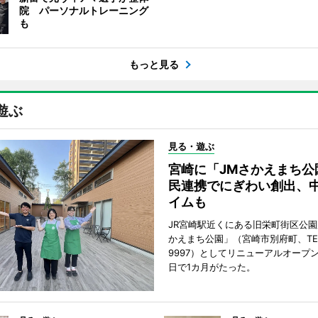
院 パーソナルトレーニング
も
もっと見る
遊ぶ
見る・遊ぶ
宮崎に「JMさかえまち公
民連携でにぎわい創出、
イムも
JR宮崎駅近くにある旧栄町街区公園
かえまち公園」（宮崎市別府町、TEL 0
9997）としてリニューアルオープン
日で1カ月がたった。