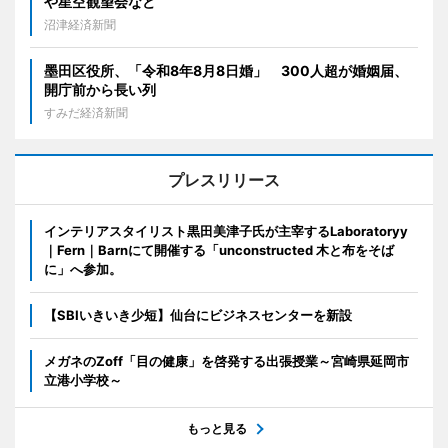
や星空観望会など
沼津経済新聞
墨田区役所、「令和8年8月8日婚」 300人超が婚姻届、
開庁前から長い列
すみだ経済新聞
プレスリリース
インテリアスタイリスト黒田美津子氏が主宰するLaboratoryy
｜Fern｜Barnにて開催する「unconstructed 木と布をそば
に」へ参加。
【SBIいきいき少短】仙台にビジネスセンターを新設
メガネのZoff「目の健康」を啓発する出張授業～宮崎県延岡市
立港小学校～
もっと見る