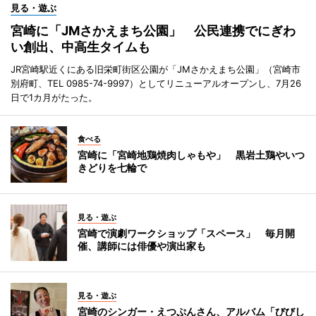
見る・遊ぶ
宮崎に「JMさかえまち公園」 公民連携でにぎわ
い創出、中高生タイムも
JR宮崎駅近くにある旧栄町街区公園が「JMさかえまち公園」（宮崎市
別府町、TEL 0985-74-9997）としてリニューアルオープンし、7月26
日で1カ月がたった。
食べる
宮崎に「宮崎地鶏焼肉しゃもや」 黒岩土鶏やいつ
きどりを七輪で
見る・遊ぶ
宮崎で演劇ワークショップ「スペース」 毎月開
催、講師には俳優や演出家も
見る・遊ぶ
宮崎のシンガー・えつぷんさん、アルバム「びびし