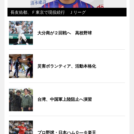
長友佑都、Ｆ東京で現役続行 Ｊリーグ
大分商が２回戦へ 高校野球
災害ボランティア、活動本格化
台湾、中国軍上陸阻止へ演習
プロ野球・日本ハム０―６楽天