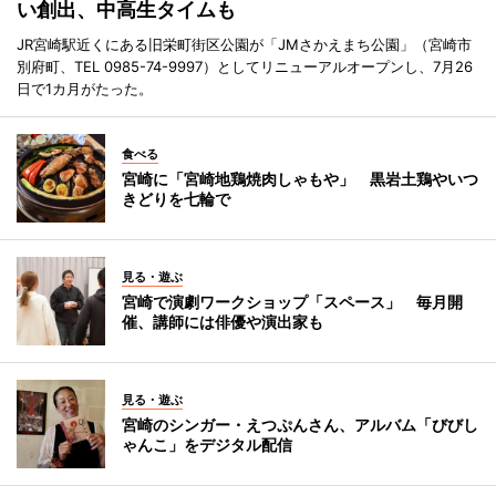
い創出、中高生タイムも
JR宮崎駅近くにある旧栄町街区公園が「JMさかえまち公園」（宮崎市
別府町、TEL 0985-74-9997）としてリニューアルオープンし、7月26
日で1カ月がたった。
食べる
宮崎に「宮崎地鶏焼肉しゃもや」 黒岩土鶏やいつ
きどりを七輪で
見る・遊ぶ
宮崎で演劇ワークショップ「スペース」 毎月開
催、講師には俳優や演出家も
見る・遊ぶ
宮崎のシンガー・えつぷんさん、アルバム「びびし
ゃんこ」をデジタル配信