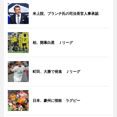
米上院、ブランチ氏の司法長官人事承認
柏、開幕白星 Ｊリーグ
町田、大勝で発進 Ｊリーグ
日本、豪州に惜敗 ラグビー