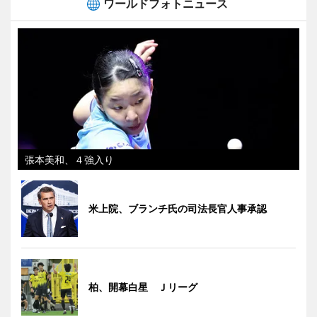
ワールドフォトニュース
張本美和、４強入り
米上院、ブランチ氏の司法長官人事承認
柏、開幕白星 Ｊリーグ