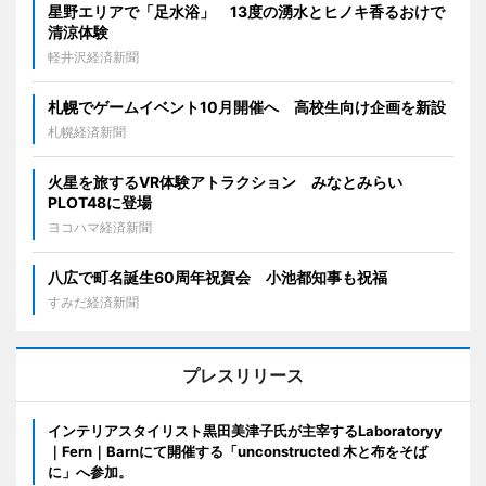
星野エリアで「足水浴」 13度の湧水とヒノキ香るおけで
清涼体験
軽井沢経済新聞
札幌でゲームイベント10月開催へ 高校生向け企画を新設
札幌経済新聞
火星を旅するVR体験アトラクション みなとみらい
PLOT48に登場
ヨコハマ経済新聞
八広で町名誕生60周年祝賀会 小池都知事も祝福
すみだ経済新聞
プレスリリース
インテリアスタイリスト黒田美津子氏が主宰するLaboratoryy
｜Fern｜Barnにて開催する「unconstructed 木と布をそば
に」へ参加。