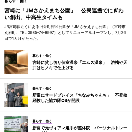
暮らす・働く
宮崎に「JMさかえまち公園」 公民連携でにぎわ
い創出、中高生タイムも
JR宮崎駅近くにある旧栄町街区公園が「JMさかえまち公園」（宮崎市
別府町、TEL 0985-74-9997）としてリニューアルオープンし、7月26
日で1カ月がたった。
暮らす・働く
宮崎に貸し切り個室温泉「エムズ温泉」 浴槽や天
井はヒノキで仕上げる
暮らす・働く
新富にサードプレイス「ちなみちゃんち」 不登校
経験した協力隊OBが開設
暮らす・働く
新富で元ヴィアマ選手が整体院 パーソナルトレー