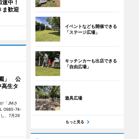
加速中！
さま歓迎
イベントなども開催できる
「ステージ広場」
キッチンカーも出店できる
「自由広場」
園」 公
中高生タ
遊具広場
が「JMさ
985-74-
し、7月26
もっと見る