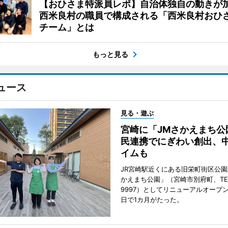
【おひさま特派員レポ】自治体独自の動きが
西米良村の職員で構成される「西米良村おひ
チーム」とは
もっと見る
ュース
見る・遊ぶ
宮崎に「JMさかえまち公
民連携でにぎわい創出、
イムも
JR宮崎駅近くにある旧栄町街区公園
かえまち公園」（宮崎市別府町、TEL 0
9997）としてリニューアルオープン
日で1カ月がたった。