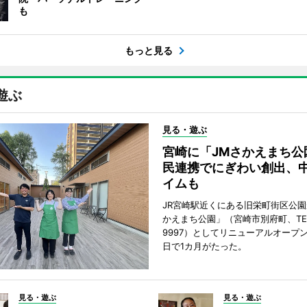
も
もっと見る
遊ぶ
見る・遊ぶ
宮崎に「JMさかえまち公
民連携でにぎわい創出、
イムも
JR宮崎駅近くにある旧栄町街区公園
かえまち公園」（宮崎市別府町、TEL 0
9997）としてリニューアルオープン
日で1カ月がたった。
見る・遊ぶ
見る・遊ぶ