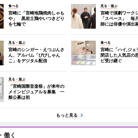
食べる
見る・遊ぶ
宮崎に「宮崎地鶏焼肉しゃも
宮崎で演劇ワーク
や」 黒岩土鶏やいつきどり
「スペース」 毎
を七輪で
師には俳優や演出
見る・遊ぶ
食べる
宮崎のシンガー・えつぷんさ
宮崎に「ハイ,ジ
ん、アルバム「びびしゃん
閉店した人気店の
こ」をデジタル配信
ピ受け継ぐ
見る・遊ぶ
「宮崎国際音楽祭」が来年の
メインビジュアルを募集 一
般公募は初
もっと見る
・働く