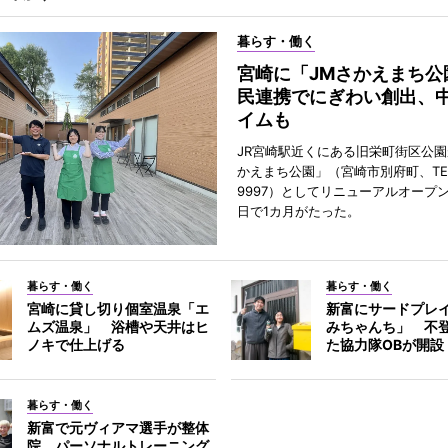
暮らす・働く
宮崎に「JMさかえまち公
民連携でにぎわい創出、
イムも
JR宮崎駅近くにある旧栄町街区公園
かえまち公園」（宮崎市別府町、TEL 0
9997）としてリニューアルオープン
日で1カ月がたった。
暮らす・働く
暮らす・働く
宮崎に貸し切り個室温泉「エ
新富にサードプレ
ムズ温泉」 浴槽や天井はヒ
みちゃんち」 不
ノキで仕上げる
た協力隊OBが開設
暮らす・働く
新富で元ヴィアマ選手が整体
院 パーソナルトレーニング