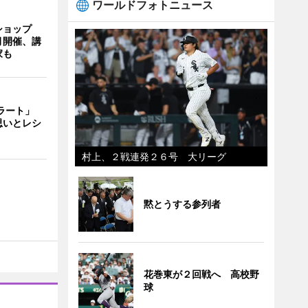
ワールドフォトニュース
ショップ
月開催、講
家も
ェラート」
思いとレシ
村上、２戦連発２６号 大リーグ
黙とうする参列者
花巻東が２回戦へ 高校野
球