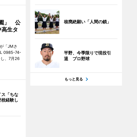
核廃絶願い「人間の鎖」
園」 公
中高生タ
が「JMさ
985-74-
平野、今季限りで現役引
し、7月26
退 プロ野球
もっと見る
イス「ちな
登校経験し