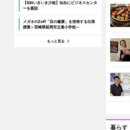
【SBIいきいき少短】仙台にビジネスセンタ
ーを新設
メガネのZoff「目の健康」を啓発する出張
授業～宮崎県延岡市立港小学校～
もっと見る
暮らす