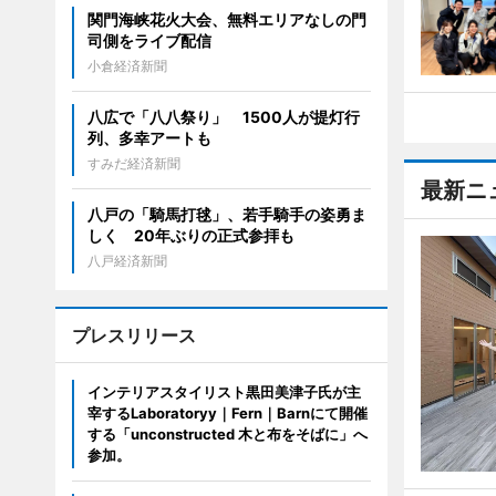
関門海峡花火大会、無料エリアなしの門
司側をライブ配信
小倉経済新聞
八広で「八八祭り」 1500人が提灯行
列、多幸アートも
すみだ経済新聞
最新ニ
八戸の「騎馬打毬」、若手騎手の姿勇ま
しく 20年ぶりの正式参拝も
八戸経済新聞
プレスリリース
インテリアスタイリスト黒田美津子氏が主
宰するLaboratoryy｜Fern｜Barnにて開催
する「unconstructed 木と布をそばに」へ
参加。