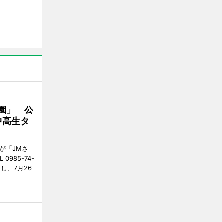
園」 公
中高生タ
が「JMさ
985-74-
し、7月26