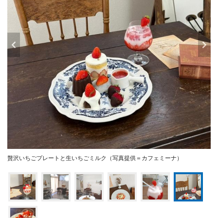
贅沢いちごプレートと生いちごミルク（写真提供＝カフェミーナ）