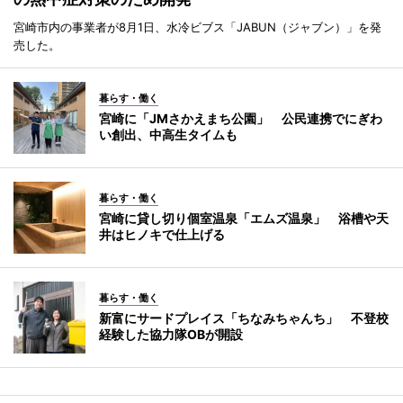
宮崎市内の事業者が8月1日、水冷ビブス「JABUN（ジャブン）」を発
売した。
暮らす・働く
宮崎に「JMさかえまち公園」 公民連携でにぎわ
い創出、中高生タイムも
暮らす・働く
宮崎に貸し切り個室温泉「エムズ温泉」 浴槽や天
井はヒノキで仕上げる
暮らす・働く
新富にサードプレイス「ちなみちゃんち」 不登校
経験した協力隊OBが開設