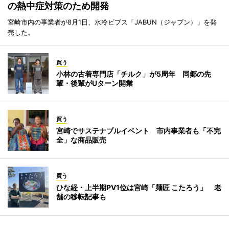
の熱中症対策のため開発
宮崎市内の事業者が8月1日、水冷ビブス「JABUN（ジャブン）」を発
売した。
買う
小林の古着専門店「チルク」が5周年 同郷の先
輩・後輩がUターン開業
買う
宮崎でサステナブルイベント 市内事業者も「不完
全」な商品販売
買う
ひな経・上半期PV1位は宮崎「麺匠 こたろう」 老
舗の移転記事も