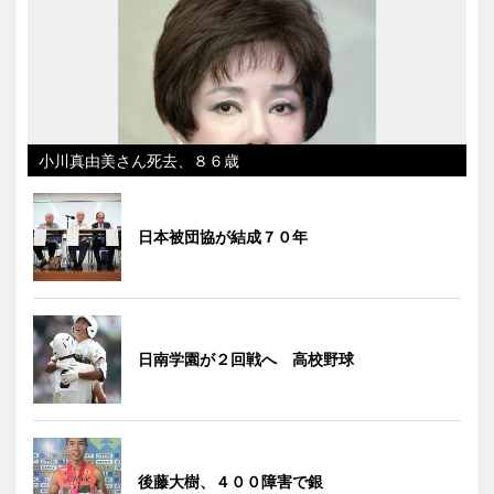
小川真由美さん死去、８６歳
日本被団協が結成７０年
日南学園が２回戦へ 高校野球
後藤大樹、４００障害で銀