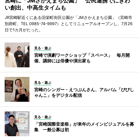
宮崎に「JMさかえまち公園」 公民連携でにぎわ
い創出、中高生タイムも
JR宮崎駅近くにある旧栄町街区公園が「JMさかえまち公園」（宮崎市
別府町、TEL 0985-74-9997）としてリニューアルオープンし、7月26
日で1カ月がたった。
見る・遊ぶ
宮崎で演劇ワークショップ「スペース」 毎月開
催、講師には俳優や演出家も
見る・遊ぶ
宮崎のシンガー・えつぷんさん、アルバム「びびし
ゃんこ」をデジタル配信
見る・遊ぶ
「宮崎国際音楽祭」が来年のメインビジュアルを募
集 一般公募は初