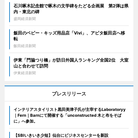
石川啄木記念館で啄木の文学碑をたどる企画展 第2弾は県
内・東北の碑
盛岡経済新聞
飯田のベビー・キッズ用品店「Vivi」、アピタ飯田店へ移
転
飯田経済新聞
伊東「門脇つり橋」が訪日外国人ランキング全国2位 大室
山と合わせて訪問
伊東経済新聞
プレスリリース
インテリアスタイリスト黒田美津子氏が主宰するLaboratoryy
｜Fern｜Barnにて開催する「unconstructed 木と布をそば
に」へ参加。
【SBIいきいき少短】仙台にビジネスセンターを新設