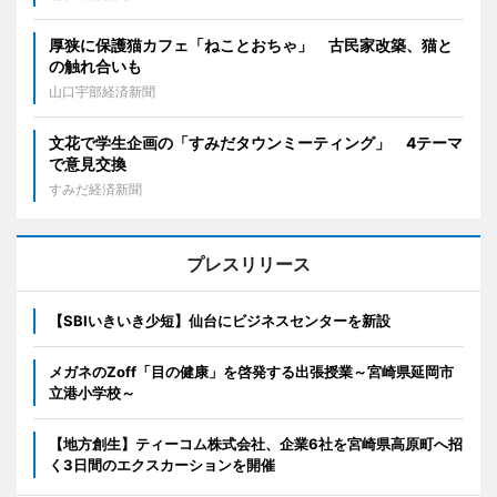
厚狭に保護猫カフェ「ねことおちゃ」 古民家改築、猫と
の触れ合いも
山口宇部経済新聞
文花で学生企画の「すみだタウンミーティング」 4テーマ
で意見交換
すみだ経済新聞
プレスリリース
【SBIいきいき少短】仙台にビジネスセンターを新設
メガネのZoff「目の健康」を啓発する出張授業～宮崎県延岡市
立港小学校～
【地方創生】ティーコム株式会社、企業6社を宮崎県高原町へ招
く3日間のエクスカーションを開催