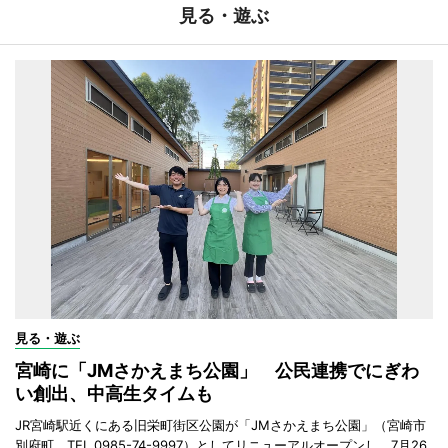
見る・遊ぶ
見る・遊ぶ
宮崎に「JMさかえまち公園」 公民連携でにぎわ
い創出、中高生タイムも
JR宮崎駅近くにある旧栄町街区公園が「JMさかえまち公園」（宮崎市
別府町、TEL 0985-74-9997）としてリニューアルオープンし、7月26