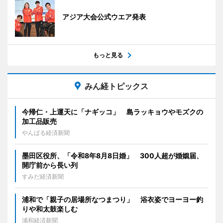
アジア大会公式ウエア発表
もっと見る
みん経トピックス
今帰仁・上運天に「ナギッコ」 島ラッキョウやモズクの
加工品販売
やんばる経済新聞
墨田区役所、「令和8年8月8日婚」 300人超が婚姻届、
開庁前から長い列
すみだ経済新聞
浦和で「親子の居場所なつまつり」 浴衣姿でヨーヨー釣
りや和太鼓楽しむ
浦和経済新聞