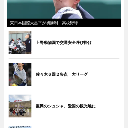
東日本国際大昌平が初勝利 高校野球
上野動物園で交通安全呼び掛け
佐々木６回２失点 大リーグ
復興のシュシャ、愛国の観光地に