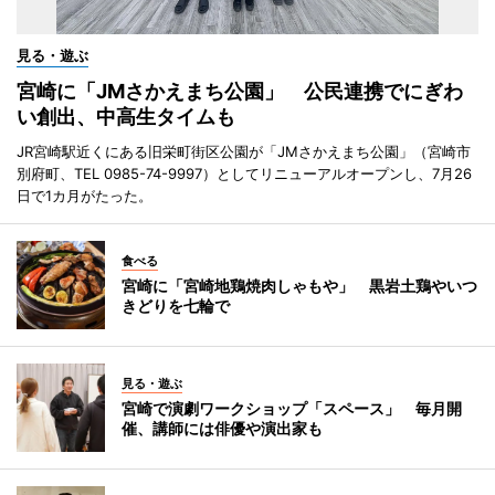
見る・遊ぶ
宮崎に「JMさかえまち公園」 公民連携でにぎわ
い創出、中高生タイムも
JR宮崎駅近くにある旧栄町街区公園が「JMさかえまち公園」（宮崎市
別府町、TEL 0985-74-9997）としてリニューアルオープンし、7月26
日で1カ月がたった。
食べる
宮崎に「宮崎地鶏焼肉しゃもや」 黒岩土鶏やいつ
きどりを七輪で
見る・遊ぶ
宮崎で演劇ワークショップ「スペース」 毎月開
催、講師には俳優や演出家も