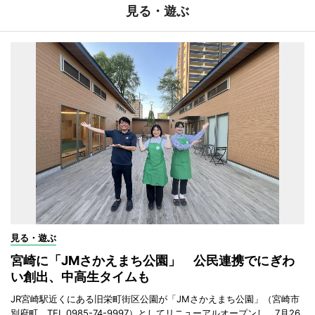
見る・遊ぶ
見る・遊ぶ
宮崎に「JMさかえまち公園」 公民連携でにぎわ
い創出、中高生タイムも
JR宮崎駅近くにある旧栄町街区公園が「JMさかえまち公園」（宮崎市
別府町、TEL 0985-74-9997）としてリニューアルオープンし、7月26