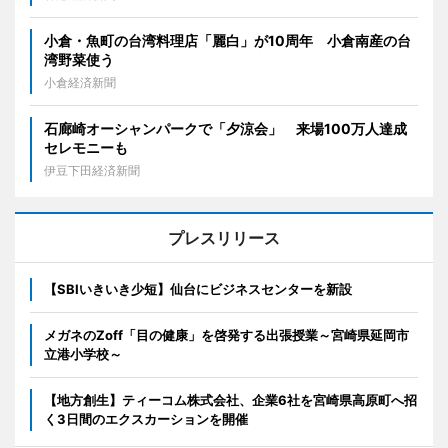
小倉・魚町の台湾料理店「麗白」が10周年 小倉南産の台
湾野菜使う
小倉経済新聞
石廊崎オーシャンパークで「夕涼会」 来場100万人達成
セレモニーも
伊豆下田経済新聞
プレスリリース
【SBIいきいき少短】仙台にビジネスセンターを新設
メガネのZoff「目の健康」を啓発する出張授業～宮崎県延岡市
立港小学校～
【地方創生】ティーコム株式会社、企業6社を宮崎県高原町へ招
く3日間のエクスカーションを開催