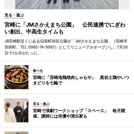
見る・遊ぶ
宮崎に「JMさかえまち公園」 公民連携でにぎわ
い創出、中高生タイムも
JR宮崎駅近くにある旧栄町街区公園が「JMさかえまち公園」（宮崎市
別府町、TEL 0985-74-9997）としてリニューアルオープンし、7月26
日で1カ月がたった。
食べる
宮崎に「宮崎地鶏焼肉しゃもや」 黒岩土鶏やいつ
きどりを七輪で
見る・遊ぶ
宮崎で演劇ワークショップ「スペース」 毎月開
催、講師には俳優や演出家も