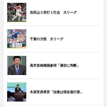
吉田は２安打１打点 大リーグ
千賀の力投 大リーグ
高市首相靖国参拝「適切に判断」
木原官房長官「拉致は現在進行形」