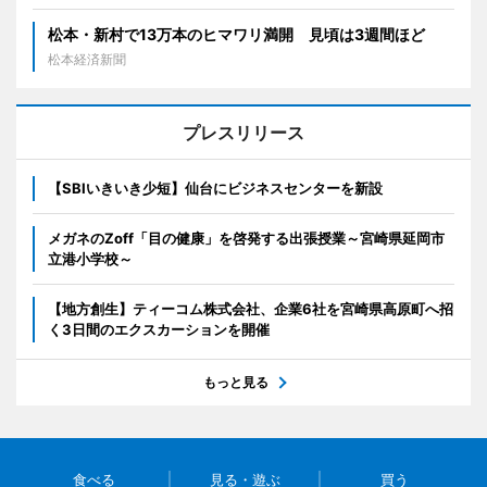
松本・新村で13万本のヒマワリ満開 見頃は3週間ほど
松本経済新聞
プレスリリース
【SBIいきいき少短】仙台にビジネスセンターを新設
メガネのZoff「目の健康」を啓発する出張授業～宮崎県延岡市
立港小学校～
【地方創生】ティーコム株式会社、企業6社を宮崎県高原町へ招
く3日間のエクスカーションを開催
もっと見る
食べる
見る・遊ぶ
買う