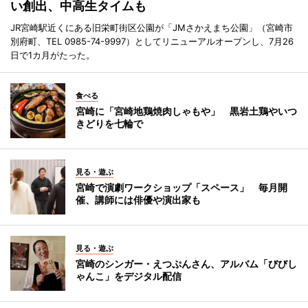
い創出、中高生タイムも
JR宮崎駅近くにある旧栄町街区公園が「JMさかえまち公園」（宮崎市
別府町、TEL 0985-74-9997）としてリニューアルオープンし、7月26
日で1カ月がたった。
食べる
宮崎に「宮崎地鶏焼肉しゃもや」 黒岩土鶏やいつ
きどりを七輪で
見る・遊ぶ
宮崎で演劇ワークショップ「スペース」 毎月開
催、講師には俳優や演出家も
見る・遊ぶ
宮崎のシンガー・えつぷんさん、アルバム「びびし
ゃんこ」をデジタル配信