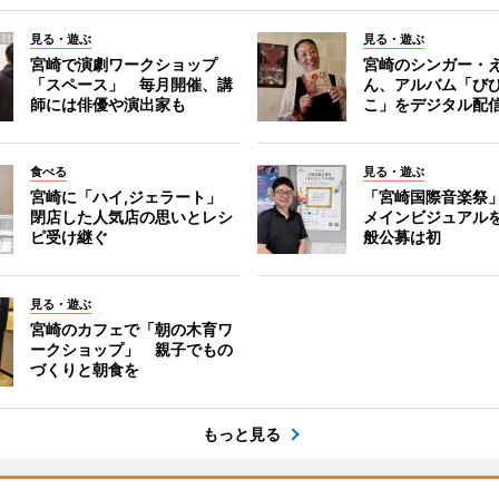
見る・遊ぶ
見る・遊ぶ
宮崎で演劇ワークショップ
宮崎のシンガー・
「スペース」 毎月開催、講
ん、アルバム「び
師には俳優や演出家も
こ」をデジタル配
食べる
見る・遊ぶ
宮崎に「ハイ,ジェラート」
「宮崎国際音楽祭
閉店した人気店の思いとレシ
メインビジュアル
ピ受け継ぐ
般公募は初
見る・遊ぶ
宮崎のカフェで「朝の木育ワ
ークショップ」 親子でもの
づくりと朝食を
もっと見る