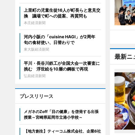
上里町の児童生徒16人が町長らと意見交
換 議場で町への提案、再質問も
本庄経済新聞
河内小阪の「cuisine HAGI」が2周年
旬の食材使い、日替わりで
東大阪経済新聞
最新ニ
平川・長谷川鉄工が全国大会一次審査に
挑む 浮世絵を10層の鋼板で再現
弘前経済新聞
プレスリリース
メガネのZoff「目の健康」を啓発する出張
授業～宮崎県延岡市立港小学校～
【地方創生】ティーコム株式会社、企業6社