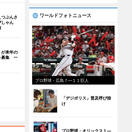
ワールドフォトニュース
えつぷんさ
びしゃん
信
」が来年の
を募集 一
プロ野球・広島７―１１巨人
「デジポリス」普及呼び掛
け
プロ野球・オリックス１―