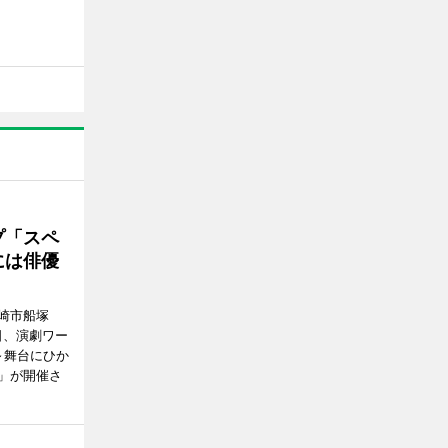
プ「スペ
には俳優
崎市船塚
15日、演劇ワー
～舞台にひか
」が開催さ