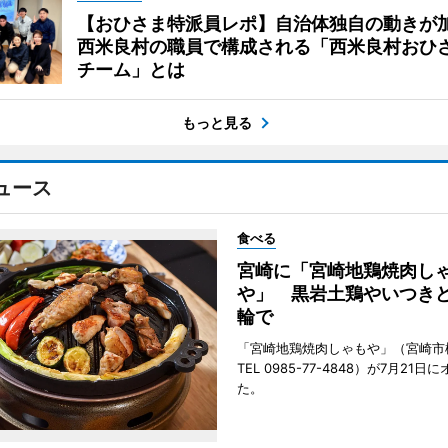
【おひさま特派員レポ】自治体独自の動きが
西米良村の職員で構成される「西米良村おひ
チーム」とは
もっと見る
ュース
食べる
宮崎に「宮崎地鶏焼肉し
や」 黒岩土鶏やいつき
輪で
「宮崎地鶏焼肉しゃもや」（宮崎市
TEL 0985-77-4848）が7月21
た。