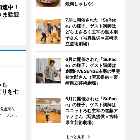
焼肉しゃもや）
加速中！
さま歓迎
7月に開催された「SuPac
e」の様子。ゲスト講師は
どらまさるく主宰の黒木朋
子さん（写真提供＝宮崎県
立芸術劇場）
6月に開催された「SuPac
e」の様子。ゲスト講師は
劇団FIVESENSE主宰の甲斐
祐太郎さん（写真提供＝宮
崎県立芸術劇場）
ゃも
どりを七
5月に開催された「SuPac
e」の様子。ゲスト講師は
橘通東3、
ユニットろむ主宰の進藤ア
日にオープンし
ヤノさん（写真提供＝宮崎
県立芸術劇場）
もっと見る