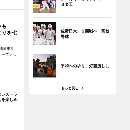
３楽天
ゃも
佐野日大、２回戦へ 高校
どりを七
野球
橘通東3、
日にオープンし
平和への祈り、灯籠流しに
もっと見る
にレストラ
食を楽しめ