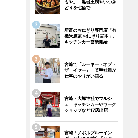
もや」 黒岩土鶏やいつき
どりを七輪で
新富のおにぎり専門店「有
機米農家 おにぎり宮本」、
キッチンカー営業開始
宮崎で「ルーキー・オブ・
ザ・イヤー」 若手社員が
仕事のやりがい語る
宮崎・大塚神社でマルシ
ェ キッチンカーやワーク
ショップなど17店出店
宮崎「ノボルブルーイン