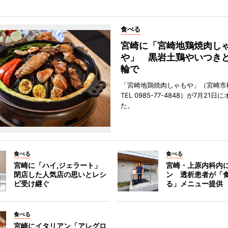
食べる
宮崎に「宮崎地鶏焼肉し
や」 黒岩土鶏やいつき
輪で
「宮崎地鶏焼肉しゃもや」（宮崎市
TEL 0985-77-4848）が7月21
た。
食べる
食べる
宮崎に「ハイ,ジェラート」
宮崎・上原内科内
閉店した人気店の思いとレシ
ン 透析患者が「
ピ受け継ぐ
る」メニュー提供
食べる
宮崎にイタリアン「アレグロ