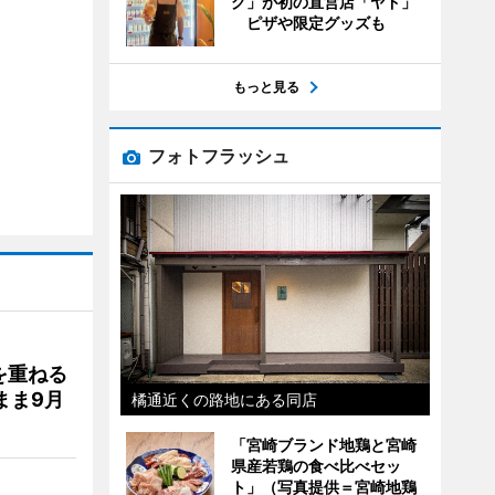
グ」が初の直営店「ヤド」
ピザや限定グッズも
もっと見る
フォトフラッシュ
を重ねる
まま9月
橘通近くの路地にある同店
「宮崎ブランド地鶏と宮崎
県産若鶏の食べ比べセッ
ト」（写真提供＝宮崎地鶏