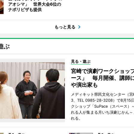
アオシマ」 世界大会6位の
ナポリピザも提供
もっと見る
遊ぶ
見る・遊ぶ
宮崎で演劇ワークショッ
ース」 毎月開催、講師
や演出家も
メディキット県民文化センター（宮
3、TEL 0985-28-3208）で8月
クショップ「SuPace（スペース）
れる人が集まる月いち演劇じかん～
れる。