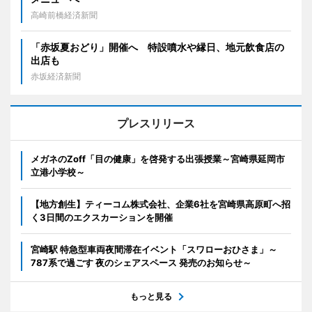
高崎前橋経済新聞
「赤坂夏おどり」開催へ 特設噴水や縁日、地元飲食店の
出店も
赤坂経済新聞
プレスリリース
メガネのZoff「目の健康」を啓発する出張授業～宮崎県延岡市
立港小学校～
【地方創生】ティーコム株式会社、企業6社を宮崎県高原町へ招
く3日間のエクスカーションを開催
宮崎駅 特急型車両夜間滞在イベント「スワローおひさま」～
787系で過ごす 夜のシェアスペース 発売のお知らせ～
もっと見る