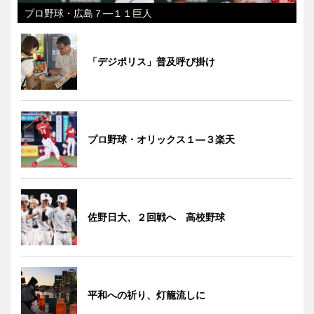
プロ野球・広島７―１１巨人
「デジポリス」普及呼び掛け
プロ野球・オリックス１―３楽天
佐野日大、２回戦へ 高校野球
平和への祈り、灯籠流しに