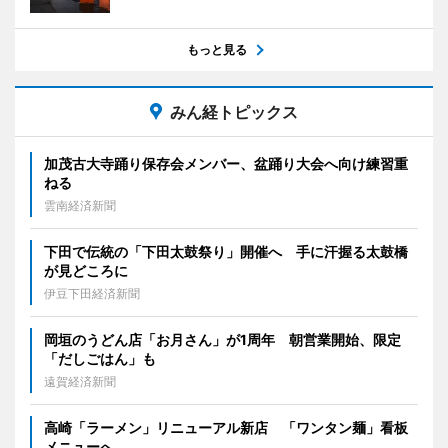
もっと見る
みん経トピックス
加茂古大寺踊り保存会メンバー、盆踊り大会へ向け練習重
ねる
雲南経済新聞
下田で伝統の「下田太鼓祭り」開催へ 手に汗握る太鼓橋
が見どころに
伊豆下田経済新聞
岡垣のうどん店「お月さん」が1周年 朝営業開始、限定
「だしごはん」も
遠賀経済新聞
高崎「ラーメン」リニューアル新店 「ワンタン麺」看板
メニューへ