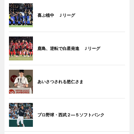
喜ぶ植中 Ｊリーグ
鹿島、逆転で白星発進 Ｊリーグ
あいさつされる悠仁さま
プロ野球・西武２―５ソフトバンク