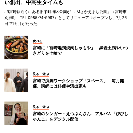
い創出、中高生タイムも
JR宮崎駅近くにある旧栄町街区公園が「JMさかえまち公園」（宮崎市
別府町、TEL 0985-74-9997）としてリニューアルオープンし、7月26
日で1カ月がたった。
食べる
宮崎に「宮崎地鶏焼肉しゃもや」 黒岩土鶏やいつ
きどりを七輪で
見る・遊ぶ
宮崎で演劇ワークショップ「スペース」 毎月開
催、講師には俳優や演出家も
見る・遊ぶ
宮崎のシンガー・えつぷんさん、アルバム「びびし
ゃんこ」をデジタル配信