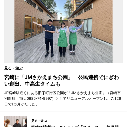
見る・遊ぶ
宮崎に「JMさかえまち公園」 公民連携でにぎわ
い創出、中高生タイムも
JR宮崎駅近くにある旧栄町街区公園が「JMさかえまち公園」（宮崎市
別府町、TEL 0985-74-9997）としてリニューアルオープンし、7月26
日で1カ月がたった。
見る・遊ぶ