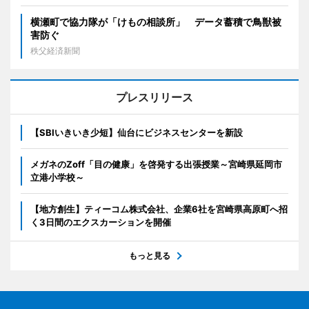
横瀬町で協力隊が「けもの相談所」 データ蓄積で鳥獣被
害防ぐ
秩父経済新聞
プレスリリース
【SBIいきいき少短】仙台にビジネスセンターを新設
メガネのZoff「目の健康」を啓発する出張授業～宮崎県延岡市
立港小学校～
【地方創生】ティーコム株式会社、企業6社を宮崎県高原町へ招
く3日間のエクスカーションを開催
もっと見る