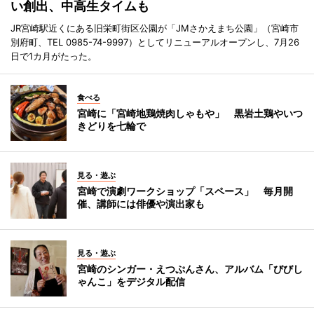
い創出、中高生タイムも
JR宮崎駅近くにある旧栄町街区公園が「JMさかえまち公園」（宮崎市
別府町、TEL 0985-74-9997）としてリニューアルオープンし、7月26
日で1カ月がたった。
食べる
宮崎に「宮崎地鶏焼肉しゃもや」 黒岩土鶏やいつ
きどりを七輪で
見る・遊ぶ
宮崎で演劇ワークショップ「スペース」 毎月開
催、講師には俳優や演出家も
見る・遊ぶ
宮崎のシンガー・えつぷんさん、アルバム「びびし
ゃんこ」をデジタル配信