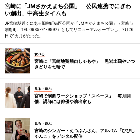
宮崎に「JMさかえまち公園」 公民連携でにぎわ
い創出、中高生タイムも
JR宮崎駅近くにある旧栄町街区公園が「JMさかえまち公園」（宮崎市
別府町、TEL 0985-74-9997）としてリニューアルオープンし、7月26
日で1カ月がたった。
食べる
宮崎に「宮崎地鶏焼肉しゃもや」 黒岩土鶏やいつ
きどりを七輪で
見る・遊ぶ
宮崎で演劇ワークショップ「スペース」 毎月開
催、講師には俳優や演出家も
見る・遊ぶ
宮崎のシンガー・えつぷんさん、アルバム「びびし
ゃんこ」をデジタル配信