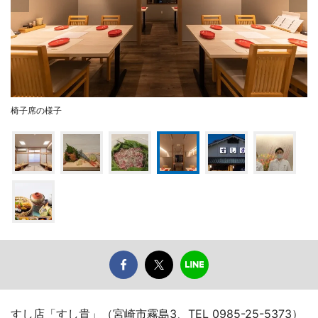
椅子席の様子
すし店「すし貴」（宮崎市霧島3、TEL 0985-25-5373）