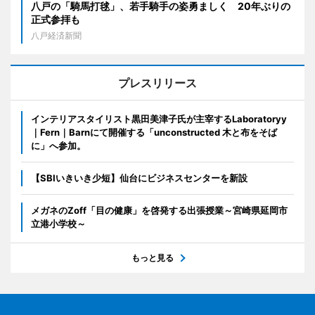
八戸の「騎馬打毬」、若手騎手の姿勇ましく 20年ぶりの
正式参拝も
八戸経済新聞
プレスリリース
インテリアスタイリスト黒田美津子氏が主宰するLaboratoryy
｜Fern｜Barnにて開催する「unconstructed 木と布をそば
に」へ参加。
【SBIいきいき少短】仙台にビジネスセンターを新設
メガネのZoff「目の健康」を啓発する出張授業～宮崎県延岡市
立港小学校～
もっと見る