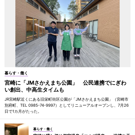
暮らす・働く
宮崎に「JMさかえまち公園」 公民連携でにぎわ
い創出、中高生タイムも
JR宮崎駅近くにある旧栄町街区公園が「JMさかえまち公園」（宮崎市
別府町、TEL 0985-74-9997）としてリニューアルオープンし、7月26
日で1カ月がたった。
暮らす・働く