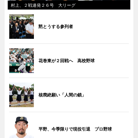
村上、２戦連発２６号 大リーグ
黙とうする参列者
花巻東が２回戦へ 高校野球
核廃絶願い「人間の鎖」
平野、今季限りで現役引退 プロ野球