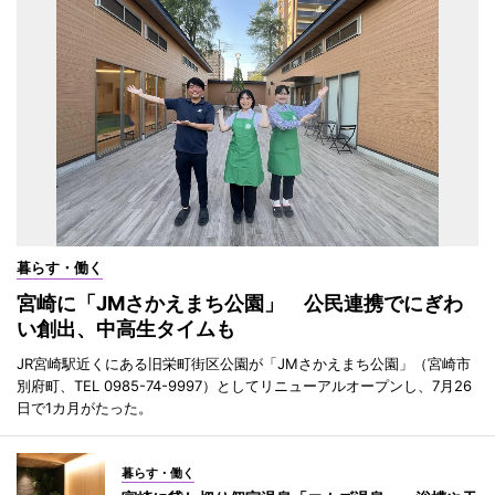
暮らす・働く
宮崎に「JMさかえまち公園」 公民連携でにぎわ
い創出、中高生タイムも
JR宮崎駅近くにある旧栄町街区公園が「JMさかえまち公園」（宮崎市
別府町、TEL 0985-74-9997）としてリニューアルオープンし、7月26
日で1カ月がたった。
暮らす・働く