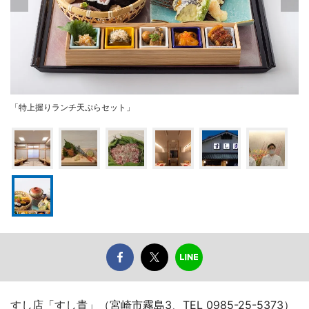
「特上握りランチ天ぷらセット」
すし店「すし貴」（宮崎市霧島3、TEL 0985-25-5373）