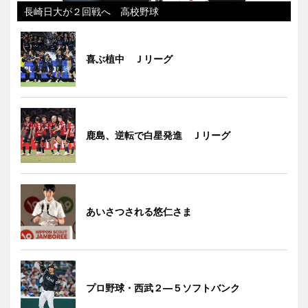
長崎日大が２回戦へ 高校野球
喜ぶ植中 Ｊリーグ
鹿島、逆転で白星発進 Ｊリーグ
あいさつされる悠仁さま
プロ野球・西武２―５ソフトバンク