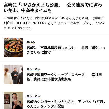
宮崎に「JMさかえまち公園」 公民連携でにぎわ
い創出、中高生タイムも
JR宮崎駅近くにある旧栄町街区公園が「JMさかえまち公園」（宮崎市
別府町、TEL 0985-74-9997）としてリニューアルオープンし、7月26
日で1カ月がたった。
食べる
宮崎に「宮崎地鶏焼肉しゃもや」 黒岩土鶏やいつ
きどりを七輪で
見る・遊ぶ
宮崎で演劇ワークショップ「スペース」 毎月開
催、講師には俳優や演出家も
見る・遊ぶ
宮崎のシンガー・えつぷんさん、アルバム「びびし
ゃんこ」をデジタル配信