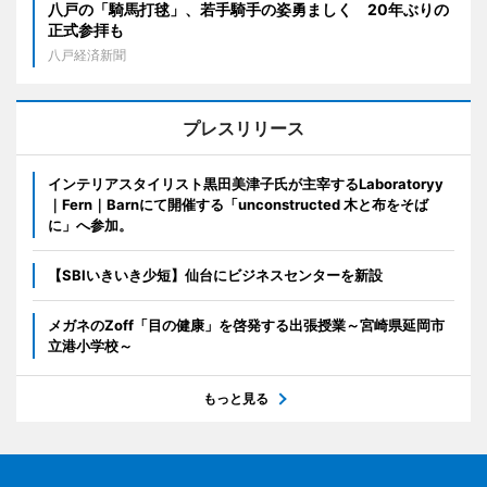
八戸の「騎馬打毬」、若手騎手の姿勇ましく 20年ぶりの
正式参拝も
八戸経済新聞
プレスリリース
インテリアスタイリスト黒田美津子氏が主宰するLaboratoryy
｜Fern｜Barnにて開催する「unconstructed 木と布をそば
に」へ参加。
【SBIいきいき少短】仙台にビジネスセンターを新設
メガネのZoff「目の健康」を啓発する出張授業～宮崎県延岡市
立港小学校～
もっと見る