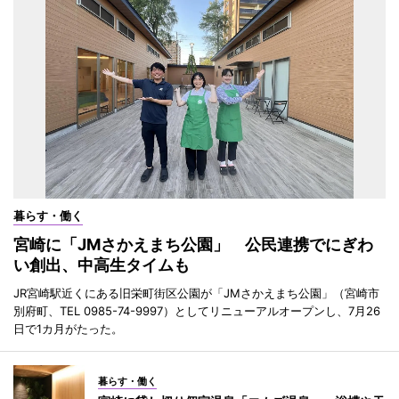
暮らす・働く
宮崎に「JMさかえまち公園」 公民連携でにぎわ
い創出、中高生タイムも
JR宮崎駅近くにある旧栄町街区公園が「JMさかえまち公園」（宮崎市
別府町、TEL 0985-74-9997）としてリニューアルオープンし、7月26
日で1カ月がたった。
暮らす・働く