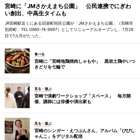
宮崎に「JMさかえまち公園」 公民連携でにぎわ
い創出、中高生タイムも
JR宮崎駅近くにある旧栄町街区公園が「JMさかえまち公園」（宮崎市
別府町、TEL 0985-74-9997）としてリニューアルオープンし、7月26
日で1カ月がたった。
食べる
宮崎に「宮崎地鶏焼肉しゃもや」 黒岩土鶏やいつ
きどりを七輪で
見る・遊ぶ
宮崎で演劇ワークショップ「スペース」 毎月開
催、講師には俳優や演出家も
見る・遊ぶ
宮崎のシンガー・えつぷんさん、アルバム「びびし
ゃんこ」をデジタル配信