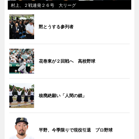
村上、２戦連発２６号 大リーグ
黙とうする参列者
花巻東が２回戦へ 高校野球
核廃絶願い「人間の鎖」
平野、今季限りで現役引退 プロ野球