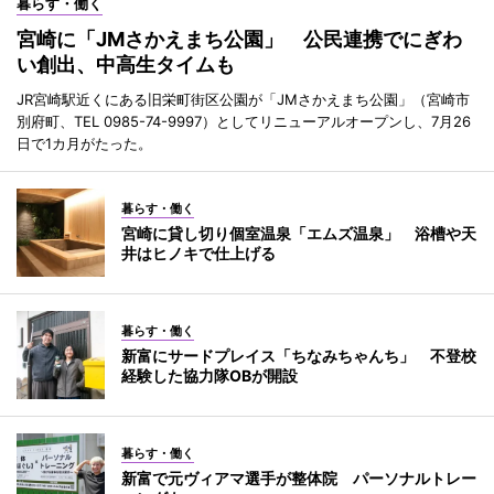
暮らす・働く
宮崎に「JMさかえまち公園」 公民連携でにぎわ
い創出、中高生タイムも
JR宮崎駅近くにある旧栄町街区公園が「JMさかえまち公園」（宮崎市
別府町、TEL 0985-74-9997）としてリニューアルオープンし、7月26
日で1カ月がたった。
暮らす・働く
宮崎に貸し切り個室温泉「エムズ温泉」 浴槽や天
井はヒノキで仕上げる
暮らす・働く
新富にサードプレイス「ちなみちゃんち」 不登校
経験した協力隊OBが開設
暮らす・働く
新富で元ヴィアマ選手が整体院 パーソナルトレー