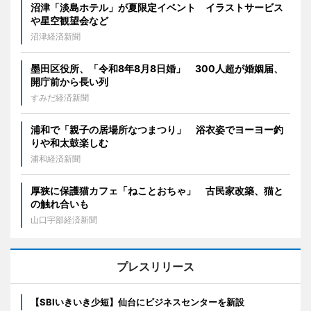
沼津「淡島ホテル」が夏限定イベント イラストサービス
や星空観望会など
沼津経済新聞
墨田区役所、「令和8年8月8日婚」 300人超が婚姻届、
開庁前から長い列
すみだ経済新聞
浦和で「親子の居場所なつまつり」 浴衣姿でヨーヨー釣
りや和太鼓楽しむ
浦和経済新聞
厚狭に保護猫カフェ「ねことおちゃ」 古民家改築、猫と
の触れ合いも
山口宇部経済新聞
プレスリリース
【SBIいきいき少短】仙台にビジネスセンターを新設