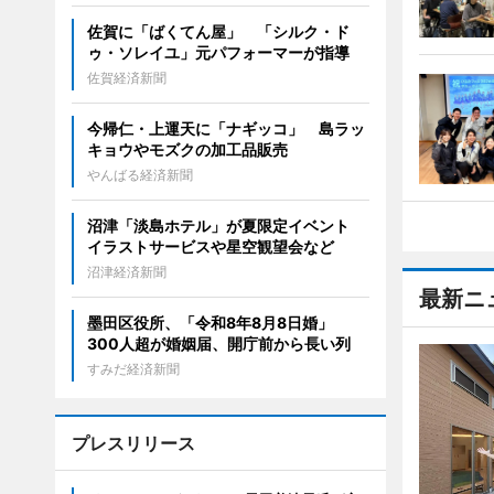
佐賀に「ばくてん屋」 「シルク・ド
ゥ・ソレイユ」元パフォーマーが指導
佐賀経済新聞
今帰仁・上運天に「ナギッコ」 島ラッ
キョウやモズクの加工品販売
やんばる経済新聞
沼津「淡島ホテル」が夏限定イベント
イラストサービスや星空観望会など
沼津経済新聞
最新ニ
墨田区役所、「令和8年8月8日婚」
300人超が婚姻届、開庁前から長い列
すみだ経済新聞
プレスリリース