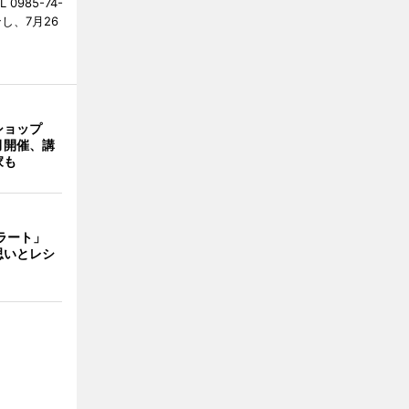
985-74-
し、7月26
ショップ
月開催、講
家も
ェラート」
思いとレシ