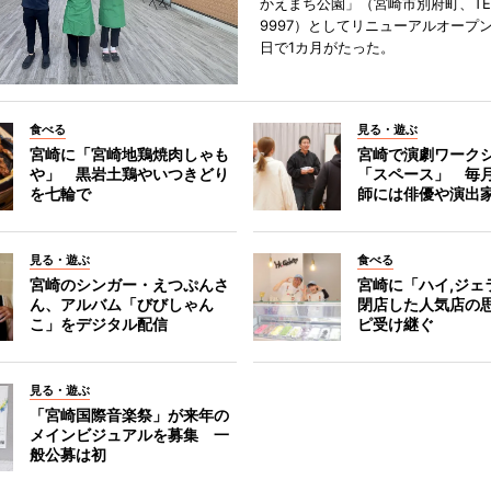
かえまち公園」（宮崎市別府町、TEL 0
9997）としてリニューアルオープン
日で1カ月がたった。
食べる
見る・遊ぶ
宮崎に「宮崎地鶏焼肉しゃも
宮崎で演劇ワーク
や」 黒岩土鶏やいつきどり
「スペース」 毎
を七輪で
師には俳優や演出
見る・遊ぶ
食べる
宮崎のシンガー・えつぷんさ
宮崎に「ハイ,ジ
ん、アルバム「びびしゃん
閉店した人気店の
こ」をデジタル配信
ピ受け継ぐ
見る・遊ぶ
「宮崎国際音楽祭」が来年の
メインビジュアルを募集 一
般公募は初