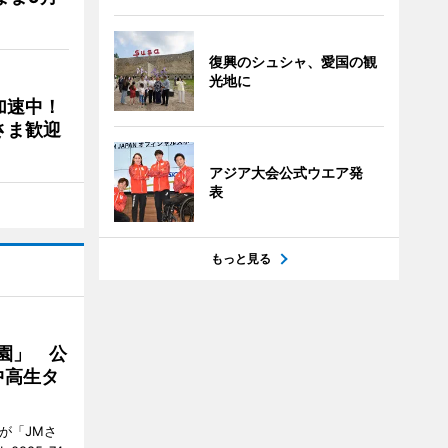
復興のシュシャ、愛国の観
光地に
加速中！
さま歓迎
アジア大会公式ウエア発
表
もっと見る
園」 公
中高生タ
が「JMさ