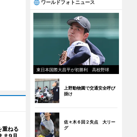
ワールドフォトニュース
東日本国際大昌平が初勝利 高校野球
上野動物園で交通安全呼び
掛け
佐々木６回２失点 大リー
グ
を重ねる
まま9月