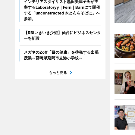
インテリアスタイリスト黒田美津子氏が主
宰するLaboratoryy｜Fern｜Barnにて開催
する「unconstructed 木と布をそばに」へ
参加。
【SBIいきいき少短】仙台にビジネスセンタ
ーを新設
メガネのZoff「目の健康」を啓発する出張
授業～宮崎県延岡市立港小学校～
もっと見る