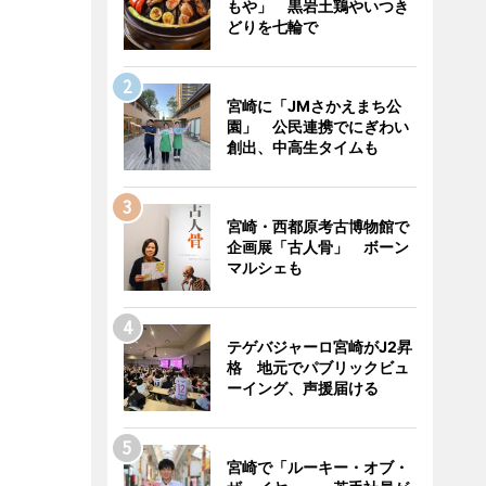
もや」 黒岩土鶏やいつき
どりを七輪で
宮崎に「JMさかえまち公
園」 公民連携でにぎわい
創出、中高生タイムも
宮崎・西都原考古博物館で
企画展「古人骨」 ボーン
マルシェも
テゲバジャーロ宮崎がJ2昇
格 地元でパブリックビュ
ーイング、声援届ける
宮崎で「ルーキー・オブ・