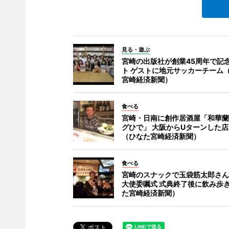
見る・遊ぶ
宮崎の出版社が創業45周年で記
ト ゲストに地元サッカーチーム
宮崎経済新聞）
食べる
宮崎・日南に創作居酒屋「和華蘭
グひで」 大阪からUターンした
（ひなた宮崎経済新聞）
食べる
宮崎のスナックで玉袋筋太郎さん
大使委嘱式 式典終了後に飲み歩
た宮崎経済新聞）