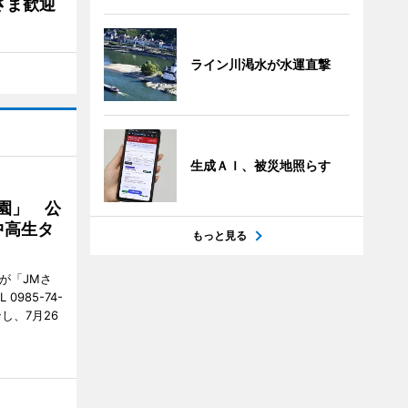
さま歓迎
ライン川渇水が水運直撃
生成ＡＩ、被災地照らす
園」 公
中高生タ
もっと見る
が「JMさ
985-74-
し、7月26