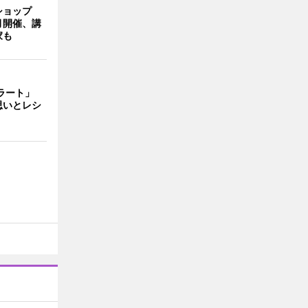
ショップ
月開催、講
家も
ェラート」
思いとレシ