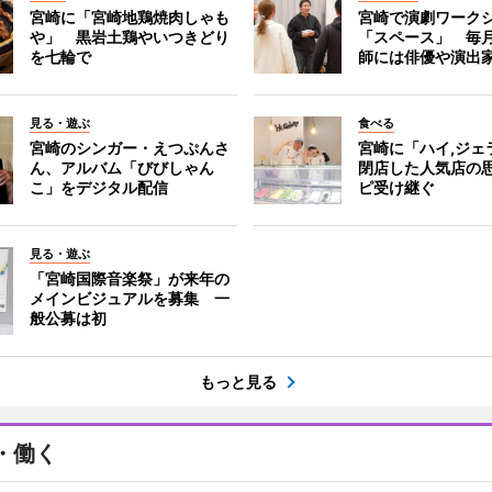
宮崎に「宮崎地鶏焼肉しゃも
宮崎で演劇ワーク
や」 黒岩土鶏やいつきどり
「スペース」 毎
を七輪で
師には俳優や演出
見る・遊ぶ
食べる
宮崎のシンガー・えつぷんさ
宮崎に「ハイ,ジ
ん、アルバム「びびしゃん
閉店した人気店の
こ」をデジタル配信
ピ受け継ぐ
見る・遊ぶ
「宮崎国際音楽祭」が来年の
メインビジュアルを募集 一
般公募は初
もっと見る
・働く