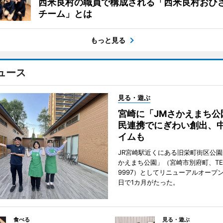
西米良村の職員で構成される「西米良村おひ
チーム」とは
もっと見る
ュース
見る・遊ぶ
宮崎に「JMさかえまち公
民連携でにぎわい創出、
イムも
JR宮崎駅近くにある旧栄町街区公園
かえまち公園」（宮崎市別府町、TEL 0
9997）としてリニューアルオープン
日で1カ月がたった。
食べる
見る・遊ぶ