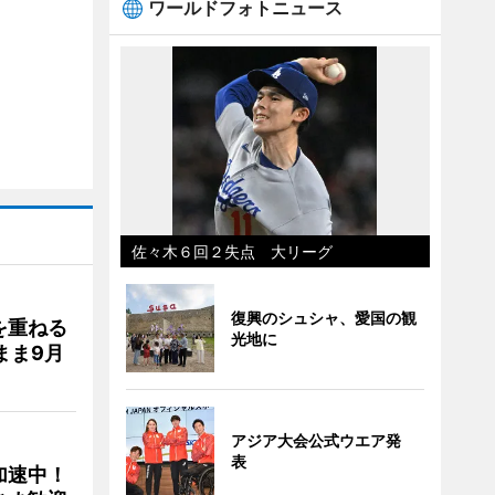
ワールドフォトニュース
佐々木６回２失点 大リーグ
復興のシュシャ、愛国の観
を重ねる
光地に
まま9月
アジア大会公式ウエア発
表
加速中！