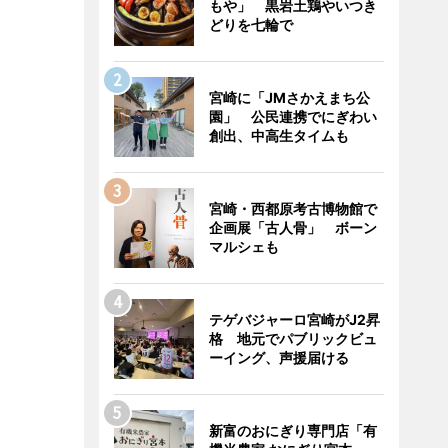
もや」 黒岩土鶏やいつき
どりを七輪で
宮崎に「JMさかえまち公
園」 公民連携でにぎわい
創出、中高生タイムも
宮崎・西都原考古博物館で
企画展「古人骨」 ボーン
マルシェも
テゲバジャーロ宮崎がJ2昇
格 地元でパブリックビュ
ーイング、声援届ける
新富のおにぎり専門店「有