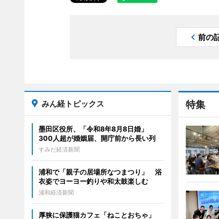
前の
みん経トピックス
特集
墨田区役所、「令和8年8月8日婚」
300人超が婚姻届、開庁前から長い列
すみだ経済新聞
浦和で「親子の居場所なつまつり」 浴
衣姿でヨーヨー釣りや和太鼓楽しむ
浦和経済新聞
厚狭に保護猫カフェ「ねことおちゃ」