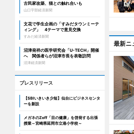
古民家改築、猫との触れ合いも
山口宇部経済新聞
文花で学生企画の「すみだタウンミーテ
ィング」 4テーマで意見交換
すみだ経済新聞
最新ニ
沼津発祥の医学研究会「U-TECH」開催
へ 関係者らが沼津市長を表敬訪問
沼津経済新聞
プレスリリース
【SBIいきいき少短】仙台にビジネスセンタ
ーを新設
メガネのZoff「目の健康」を啓発する出張
授業～宮崎県延岡市立港小学校～