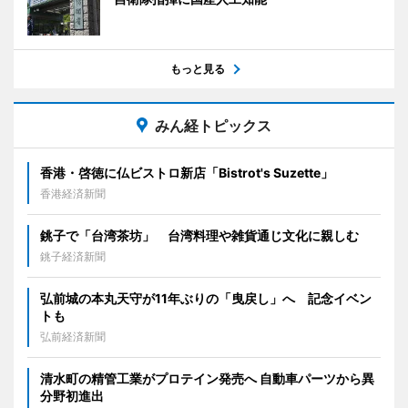
もっと見る
みん経トピックス
香港・啓徳に仏ビストロ新店「Bistrot's Suzette」
香港経済新聞
銚子で「台湾茶坊」 台湾料理や雑貨通じ文化に親しむ
銚子経済新聞
弘前城の本丸天守が11年ぶりの「曳戻し」へ 記念イベン
トも
弘前経済新聞
清水町の精管工業がプロテイン発売へ 自動車パーツから異
分野初進出