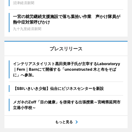
沼津経済新聞
一宮の就労継続支援施設で落ち葉拾い作業 声かけ隊員が
熱中症対策呼びかけ
九十九里経済新聞
プレスリリース
インテリアスタイリスト黒田美津子氏が主宰するLaboratoryy
｜Fern｜Barnにて開催する「unconstructed 木と布をそば
に」へ参加。
【SBIいきいき少短】仙台にビジネスセンターを新設
メガネのZoff「目の健康」を啓発する出張授業～宮崎県延岡市
立港小学校～
もっと見る