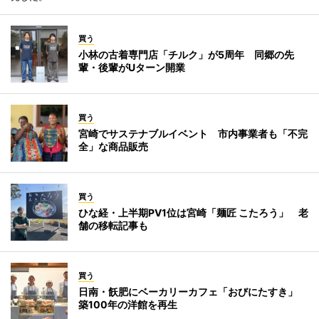
買う
小林の古着専門店「チルク」が5周年 同郷の先
輩・後輩がUターン開業
買う
宮崎でサステナブルイベント 市内事業者も「不完
全」な商品販売
買う
ひな経・上半期PV1位は宮崎「麺匠 こたろう」 老
舗の移転記事も
買う
日南・飫肥にベーカリーカフェ「おびにたすき」
築100年の洋館を再生