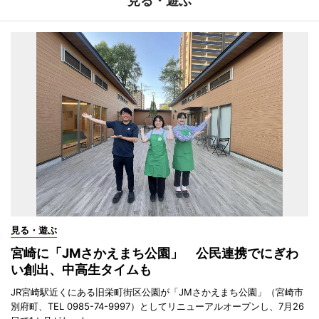
見る・遊ぶ
見る・遊ぶ
宮崎に「JMさかえまち公園」 公民連携でにぎわ
い創出、中高生タイムも
JR宮崎駅近くにある旧栄町街区公園が「JMさかえまち公園」（宮崎市
別府町、TEL 0985-74-9997）としてリニューアルオープンし、7月26