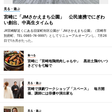
見る・遊ぶ
宮崎に「JMさかえまち公園」 公民連携でにぎわ
い創出、中高生タイムも
JR宮崎駅近くにある旧栄町街区公園が「JMさかえまち公園」（宮崎市
別府町、TEL 0985-74-9997）としてリニューアルオープンし、7月26
日で1カ月がたった。
食べる
宮崎に「宮崎地鶏焼肉しゃもや」 黒岩土鶏やいつ
きどりを七輪で
見る・遊ぶ
宮崎で演劇ワークショップ「スペース」 毎月開
催、講師には俳優や演出家も
見る・遊ぶ