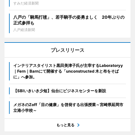
すみだ経済新聞
八戸の「騎馬打毬」、若手騎手の姿勇ましく 20年ぶりの
正式参拝も
八戸経済新聞
プレスリリース
インテリアスタイリスト黒田美津子氏が主宰するLaboratoryy
｜Fern｜Barnにて開催する「unconstructed 木と布をそば
に」へ参加。
【SBIいきいき少短】仙台にビジネスセンターを新設
メガネのZoff「目の健康」を啓発する出張授業～宮崎県延岡市
立港小学校～
もっと見る