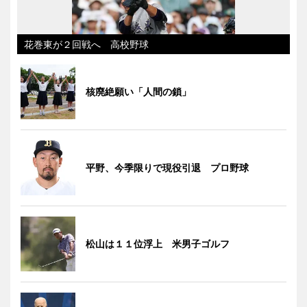
花巻東が２回戦へ 高校野球
核廃絶願い「人間の鎖」
平野、今季限りで現役引退 プロ野球
松山は１１位浮上 米男子ゴルフ