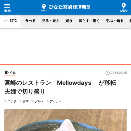
32°C
食べる
見る・遊ぶ
買う
暮らす・働く
学ぶ・知る
食べる
2024.06.25
宮崎のレストラン「Mellowdays 」が移転
夫婦で切り盛り
ランチ
宮崎
グルメ
ディナー