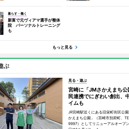
暮らす・働く
新富で元ヴィアマ選手が整体
院 パーソナルトレーニング
も
もっと見る
遊ぶ
見る・遊ぶ
宮崎に「JMさかえまち公
民連携でにぎわい創出、
イムも
JR宮崎駅近くにある旧栄町街区公園
かえまち公園」（宮崎市別府町、TEL 0
9997）としてリニューアルオープン