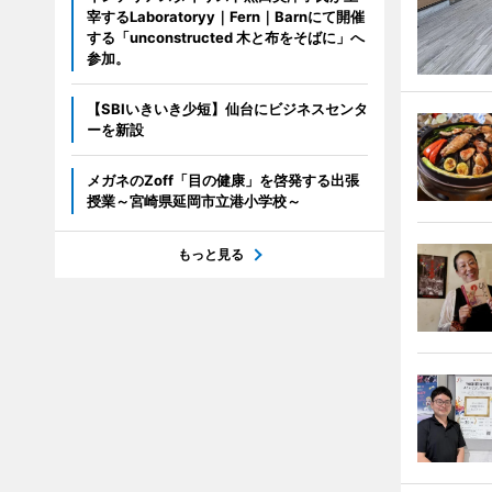
宰するLaboratoryy｜Fern｜Barnにて開催
する「unconstructed 木と布をそばに」へ
参加。
【SBIいきいき少短】仙台にビジネスセンタ
ーを新設
メガネのZoff「目の健康」を啓発する出張
授業～宮崎県延岡市立港小学校～
もっと見る