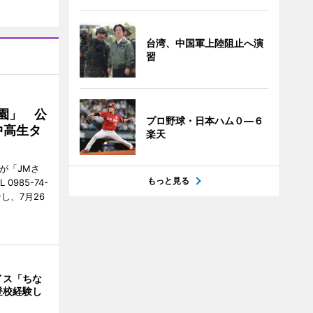
台湾、中国軍上陸阻止へ演
習
園」 公
プロ野球・日本ハム０―６
中高生タ
楽天
が「JMさ
もっと見る
985-74-
し、7月26
イス「ちな
登校経験し