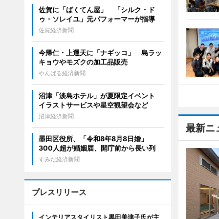
佐賀に「ばくてん屋」 「シルク・ド
ゥ・ソレイユ」元パフォーマーが指導
佐賀経済新聞
今帰仁・上運天に「ナギッコ」 島ラッ
キョウやモズクの加工品販売
やんばる経済新聞
沼津「淡島ホテル」が夏限定イベント
イラストサービスや星空観望会など
沼津経済新聞
最新ニ
墨田区役所、「令和8年8月8日婚」
300人超が婚姻届、開庁前から長い列
すみだ経済新聞
プレスリリース
インテリアスタイリスト黒田美津子氏が主