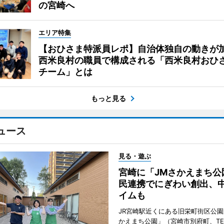
の宮崎へ
エリア特集
【おひさま特派員レポ】自治体独自の動きが
西米良村の職員で構成される「西米良村おひ
チーム」とは
もっと見る
ュース
見る・遊ぶ
宮崎に「JMさかえまち公
民連携でにぎわい創出、
イムも
JR宮崎駅近くにある旧栄町街区公園
かえまち公園」（宮崎市別府町、TEL 0