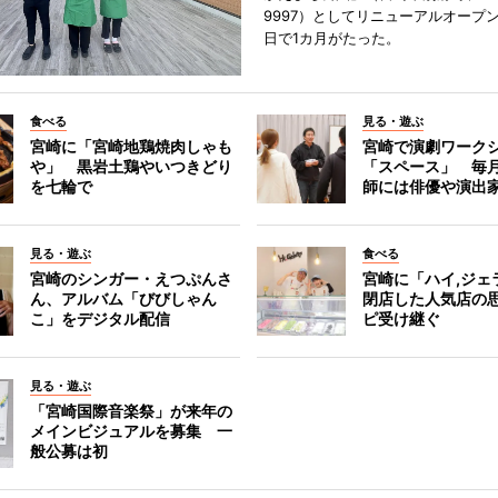
9997）としてリニューアルオープン
日で1カ月がたった。
食べる
見る・遊ぶ
宮崎に「宮崎地鶏焼肉しゃも
宮崎で演劇ワーク
や」 黒岩土鶏やいつきどり
「スペース」 毎
を七輪で
師には俳優や演出
見る・遊ぶ
食べる
宮崎のシンガー・えつぷんさ
宮崎に「ハイ,ジ
ん、アルバム「びびしゃん
閉店した人気店の
こ」をデジタル配信
ピ受け継ぐ
見る・遊ぶ
「宮崎国際音楽祭」が来年の
メインビジュアルを募集 一
般公募は初