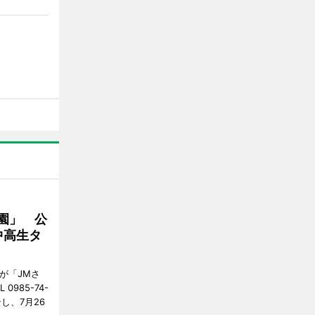
園」 公
中高生タ
が「JMさ
985-74-
し、7月26