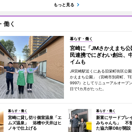
もっと見る
・働く
暮らす・働く
宮崎に「JMさかえまち公
民連携でにぎわい創出、
イムも
JR宮崎駅近くにある旧栄町街区公園
かえまち公園」（宮崎市別府町、TEL 0
9997）としてリニューアルオープン
日で1カ月がたった。
暮らす・働く
暮らす・働く
宮崎に貸し切り個室温泉「エ
新富にサードプレ
ムズ温泉」 浴槽や天井はヒ
みちゃんち」 不
ノキで仕上げる
た協力隊OBが開設