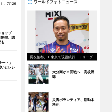
ワールドフォトニュース
し、7月26
ショップ
月開催、講
家も
長友佑都、Ｆ東京で現役続行 Ｊリーグ
ェラート」
思いとレシ
大分商が２回戦へ 高校野
球
災害ボランティア、活動本
格化