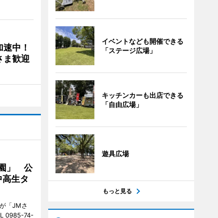
イベントなども開催できる
加速中！
「ステージ広場」
さま歓迎
キッチンカーも出店できる
「自由広場」
遊具広場
園」 公
中高生タ
もっと見る
が「JMさ
985-74-