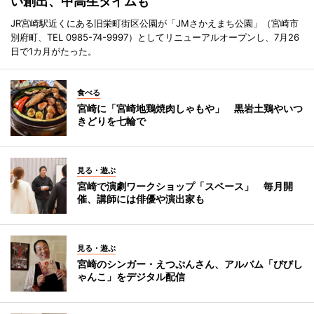
い創出、中高生タイムも
JR宮崎駅近くにある旧栄町街区公園が「JMさかえまち公園」（宮崎市
別府町、TEL 0985-74-9997）としてリニューアルオープンし、7月26
日で1カ月がたった。
食べる
宮崎に「宮崎地鶏焼肉しゃもや」 黒岩土鶏やいつ
きどりを七輪で
見る・遊ぶ
宮崎で演劇ワークショップ「スペース」 毎月開
催、講師には俳優や演出家も
見る・遊ぶ
宮崎のシンガー・えつぷんさん、アルバム「びびし
ゃんこ」をデジタル配信