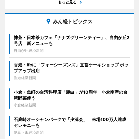
もっと見る
みん経トピックス
抹茶・日本茶カフェ「ナナズグリーンティー」、自由が丘2
号店 新メニューも
自由が丘経済新聞
香港・ifcに「フォーシーズンズ」直営ケーキショップ ポッ
プアップ出店
香港経済新聞
小倉・魚町の台湾料理店「麗白」が10周年 小倉南産の台
湾野菜使う
小倉経済新聞
石廊崎オーシャンパークで「夕涼会」 来場100万人達成
セレモニーも
伊豆下田経済新聞