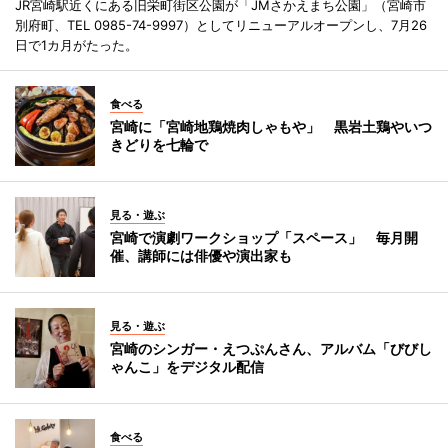
JR宮崎駅近くにある旧栄町街区公園が「JMさかえまち公園」（宮崎市
別府町、TEL 0985-74-9997）としてリニューアルオープンし、7月26
日で1カ月がたった。
食べる
宮崎に「宮崎地鶏焼肉しゃもや」 黒岩土鶏やいつ
きどりを七輪で
見る・遊ぶ
宮崎で演劇ワークショップ「スペース」 毎月開
催、講師には俳優や演出家も
見る・遊ぶ
宮崎のシンガー・えつぷんさん、アルバム「びびし
ゃんこ」をデジタル配信
食べる