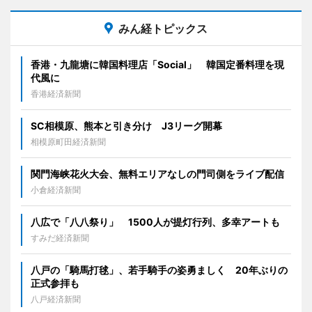
みん経トピックス
香港・九龍塘に韓国料理店「Social」 韓国定番料理を現
代風に
香港経済新聞
SC相模原、熊本と引き分け J3リーグ開幕
相模原町田経済新聞
関門海峡花火大会、無料エリアなしの門司側をライブ配信
小倉経済新聞
八広で「八八祭り」 1500人が提灯行列、多幸アートも
すみだ経済新聞
八戸の「騎馬打毬」、若手騎手の姿勇ましく 20年ぶりの
正式参拝も
八戸経済新聞