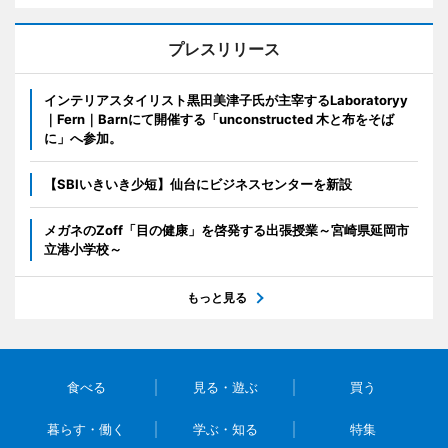
プレスリリース
インテリアスタイリスト黒田美津子氏が主宰するLaboratoryy
｜Fern｜Barnにて開催する「unconstructed 木と布をそば
に」へ参加。
【SBIいきいき少短】仙台にビジネスセンターを新設
メガネのZoff「目の健康」を啓発する出張授業～宮崎県延岡市
立港小学校～
もっと見る
食べる
見る・遊ぶ
買う
暮らす・働く
学ぶ・知る
特集