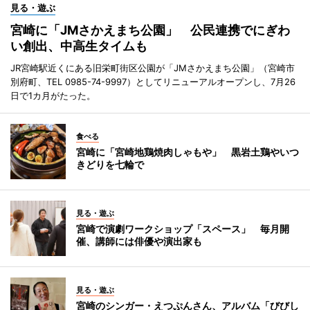
見る・遊ぶ
宮崎に「JMさかえまち公園」 公民連携でにぎわ
い創出、中高生タイムも
JR宮崎駅近くにある旧栄町街区公園が「JMさかえまち公園」（宮崎市
別府町、TEL 0985-74-9997）としてリニューアルオープンし、7月26
日で1カ月がたった。
食べる
宮崎に「宮崎地鶏焼肉しゃもや」 黒岩土鶏やいつ
きどりを七輪で
見る・遊ぶ
宮崎で演劇ワークショップ「スペース」 毎月開
催、講師には俳優や演出家も
見る・遊ぶ
宮崎のシンガー・えつぷんさん、アルバム「びびし