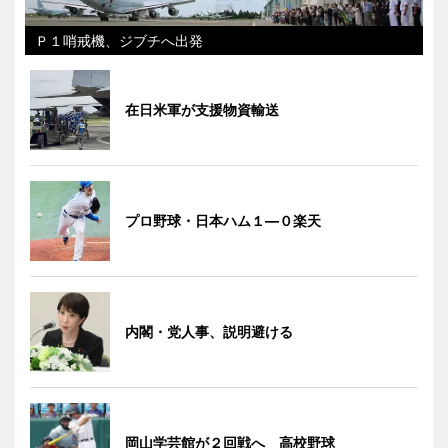
Ｐ１哨戒機、ジブチへ出発
在日米軍が支援物資輸送
プロ野球・日本ハム１―０楽天
内閣・党人事、説明避ける
岡山学芸館が２回戦へ 高校野球