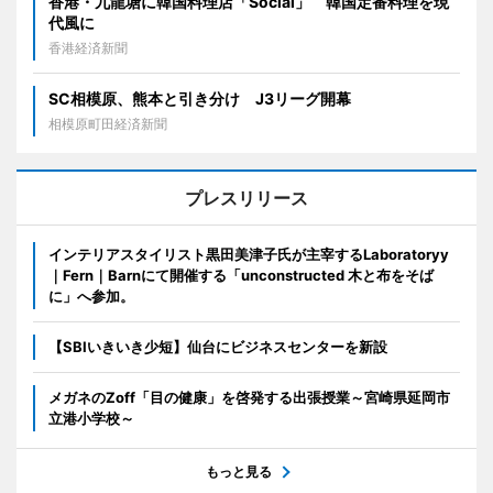
香港・九龍塘に韓国料理店「Social」 韓国定番料理を現
代風に
香港経済新聞
SC相模原、熊本と引き分け J3リーグ開幕
相模原町田経済新聞
プレスリリース
インテリアスタイリスト黒田美津子氏が主宰するLaboratoryy
｜Fern｜Barnにて開催する「unconstructed 木と布をそば
に」へ参加。
【SBIいきいき少短】仙台にビジネスセンターを新設
メガネのZoff「目の健康」を啓発する出張授業～宮崎県延岡市
立港小学校～
もっと見る