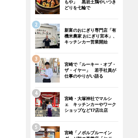
もや」 黒岩土鶏やいつき
どりを七輪で
新富のおにぎり専門店「有
機米農家 おにぎり宮本」、
キッチンカー営業開始
宮崎で「ルーキー・オブ・
ザ・イヤー」 若手社員が
仕事のやりがい語る
宮崎・大塚神社でマルシ
ェ キッチンカーやワーク
ショップなど17店出店
宮崎「ノボルブルーイン