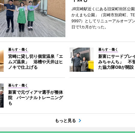
JR宮崎駅近くにある旧栄町街区公園
かえまち公園」（宮崎市別府町、TEL 0
9997）としてリニューアルオープン
日で1カ月がたった。
暮らす・働く
暮らす・働く
宮崎に貸し切り個室温泉「エ
新富にサードプレ
ムズ温泉」 浴槽や天井はヒ
みちゃんち」 不
ノキで仕上げる
た協力隊OBが開設
暮らす・働く
新富で元ヴィアマ選手が整体
院 パーソナルトレーニング
も
もっと見る