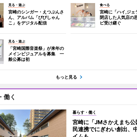
見る・遊ぶ
食べる
宮崎のシンガー・えつぷんさ
宮崎に「ハイ,ジ
ん、アルバム「びびしゃん
閉店した人気店の
こ」をデジタル配信
ピ受け継ぐ
見る・遊ぶ
「宮崎国際音楽祭」が来年の
メインビジュアルを募集 一
般公募は初
もっと見る
・働く
暮らす・働く
宮崎に「JMさかえまち公
民連携でにぎわい創出、
イムも