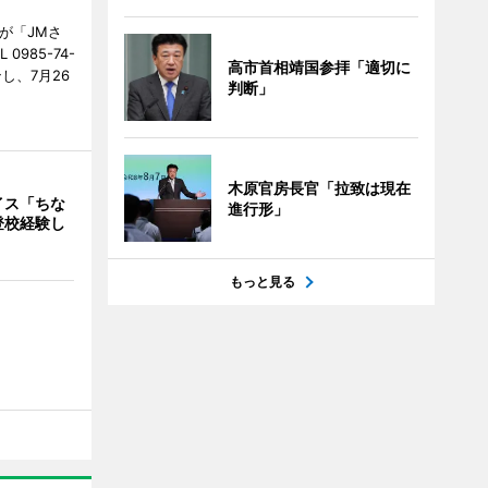
が「JMさ
985-74-
高市首相靖国参拝「適切に
し、7月26
判断」
木原官房長官「拉致は現在
イス「ちな
進行形」
登校経験し
もっと見る