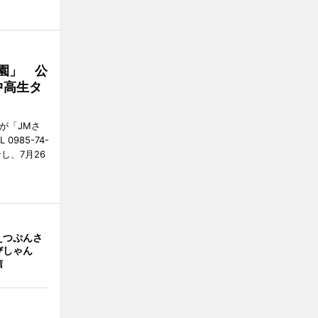
園」 公
中高生タ
が「JMさ
985-74-
し、7月26
えつぷんさ
びしゃん
信