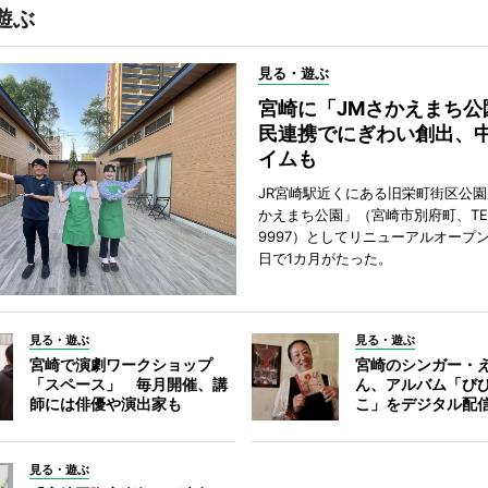
遊ぶ
見る・遊ぶ
宮崎に「JMさかえまち公
民連携でにぎわい創出、
イムも
JR宮崎駅近くにある旧栄町街区公園
かえまち公園」（宮崎市別府町、TEL 0
9997）としてリニューアルオープン
日で1カ月がたった。
見る・遊ぶ
見る・遊ぶ
宮崎で演劇ワークショップ
宮崎のシンガー・
「スペース」 毎月開催、講
ん、アルバム「び
師には俳優や演出家も
こ」をデジタル配
見る・遊ぶ