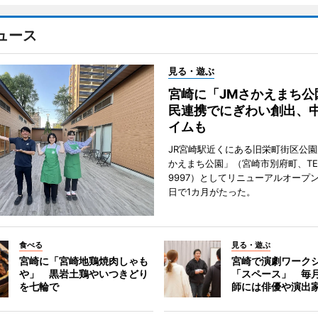
ュース
見る・遊ぶ
宮崎に「JMさかえまち公
民連携でにぎわい創出、
イムも
JR宮崎駅近くにある旧栄町街区公園
かえまち公園」（宮崎市別府町、TEL 0
9997）としてリニューアルオープン
日で1カ月がたった。
食べる
見る・遊ぶ
宮崎に「宮崎地鶏焼肉しゃも
宮崎で演劇ワーク
や」 黒岩土鶏やいつきどり
「スペース」 毎
を七輪で
師には俳優や演出