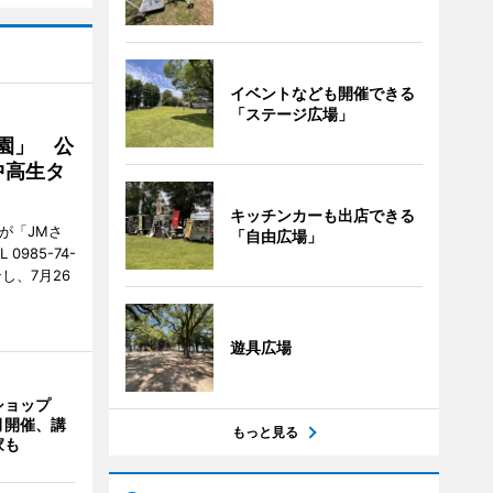
イベントなども開催できる
「ステージ広場」
園」 公
中高生タ
キッチンカーも出店できる
が「JMさ
「自由広場」
985-74-
し、7月26
遊具広場
ショップ
月開催、講
もっと見る
家も