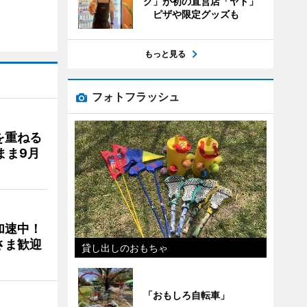
グ」が初の直営店「ヤド」
ピザや限定グッズも
もっと見る
フォトフラッシュ
を重ねる
まま9月
加速中！
さま歓迎
貸し出しのおもちゃ
「おもしろ自転車」