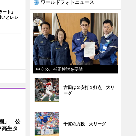
ワールドフォトニュース
ェラート」
思いとレシ
中立公、補正検討を要請
吉田は２安打１打点 大リ
ーグ
園」 公
千賀の力投 大リーグ
中高生タ