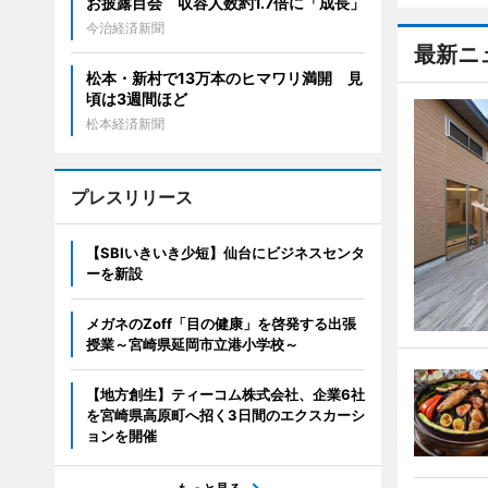
お披露目会 収容人数約1.7倍に「成長」
今治経済新聞
最新ニ
松本・新村で13万本のヒマワリ満開 見
頃は3週間ほど
松本経済新聞
プレスリリース
【SBIいきいき少短】仙台にビジネスセンタ
ーを新設
メガネのZoff「目の健康」を啓発する出張
授業～宮崎県延岡市立港小学校～
【地方創生】ティーコム株式会社、企業6社
を宮崎県高原町へ招く3日間のエクスカーシ
ョンを開催