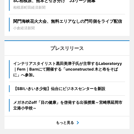
SC相模原、熊本と引き分け J3リーグ開幕
相模原町田経済新聞
関門海峡花火大会、無料エリアなしの門司側をライブ配信
小倉経済新聞
プレスリリース
インテリアスタイリスト黒田美津子氏が主宰するLaboratoryy
｜Fern｜Barnにて開催する「unconstructed 木と布をそば
に」へ参加。
【SBIいきいき少短】仙台にビジネスセンターを新設
メガネのZoff「目の健康」を啓発する出張授業～宮崎県延岡市
立港小学校～
もっと見る