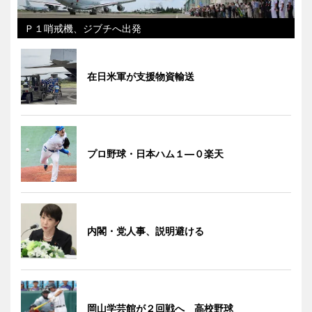
Ｐ１哨戒機、ジブチへ出発
在日米軍が支援物資輸送
プロ野球・日本ハム１―０楽天
内閣・党人事、説明避ける
岡山学芸館が２回戦へ 高校野球