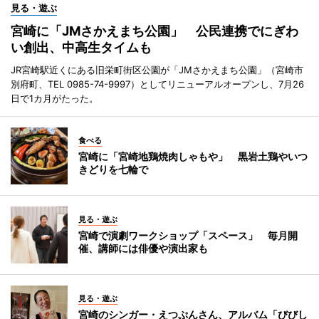
見る・遊ぶ
宮崎に「JMさかえまち公園」 公民連携でにぎわ
い創出、中高生タイムも
JR宮崎駅近くにある旧栄町街区公園が「JMさかえまち公園」（宮崎市
別府町、TEL 0985-74-9997）としてリニューアルオープンし、7月26
日で1カ月がたった。
食べる
宮崎に「宮崎地鶏焼肉しゃもや」 黒岩土鶏やいつ
きどりを七輪で
見る・遊ぶ
宮崎で演劇ワークショップ「スペース」 毎月開
催、講師には俳優や演出家も
見る・遊ぶ
宮崎のシンガー・えつぷんさん、アルバム「びびし