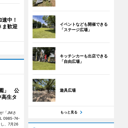
加速中！
イベントなども開催できる
さま歓迎
「ステージ広場」
キッチンカーも出店できる
「自由広場」
園」 公
遊具広場
中高生タ
もっと見る
が「JMさ
985-74-
し、7月26