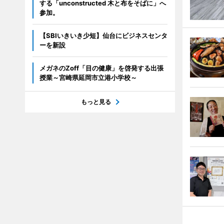
する「unconstructed 木と布をそばに」へ
参加。
【SBIいきいき少短】仙台にビジネスセンタ
ーを新設
メガネのZoff「目の健康」を啓発する出張
授業～宮崎県延岡市立港小学校～
もっと見る