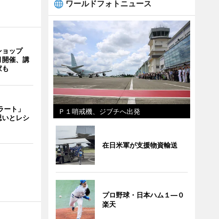
ワールドフォトニュース
ショップ
月開催、講
家も
ェラート」
Ｐ１哨戒機、ジブチへ出発
思いとレシ
在日米軍が支援物資輸送
プロ野球・日本ハム１―０
楽天