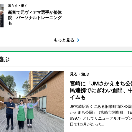
暮らす・働く
新富で元ヴィアマ選手が整体
院 パーソナルトレーニング
も
もっと見る
遊ぶ
見る・遊ぶ
宮崎に「JMさかえまち公
民連携でにぎわい創出、
イムも
JR宮崎駅近くにある旧栄町街区公園
かえまち公園」（宮崎市別府町、TEL 0
9997）としてリニューアルオープン
日で1カ月がたった。