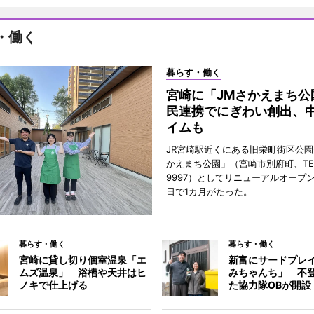
・働く
暮らす・働く
宮崎に「JMさかえまち公
民連携でにぎわい創出、
イムも
JR宮崎駅近くにある旧栄町街区公園
かえまち公園」（宮崎市別府町、TEL 0
9997）としてリニューアルオープン
日で1カ月がたった。
暮らす・働く
暮らす・働く
宮崎に貸し切り個室温泉「エ
新富にサードプレ
ムズ温泉」 浴槽や天井はヒ
みちゃんち」 不
ノキで仕上げる
た協力隊OBが開設