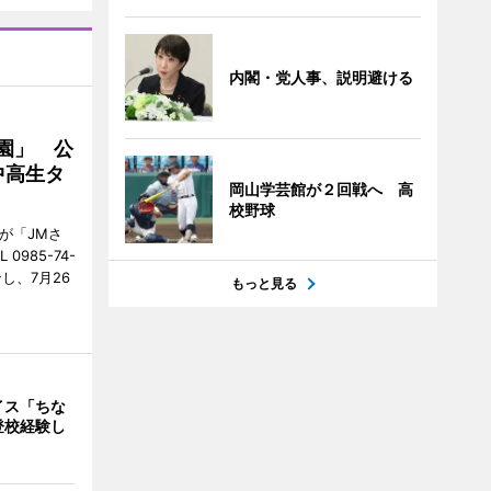
内閣・党人事、説明避ける
園」 公
中高生タ
岡山学芸館が２回戦へ 高
校野球
が「JMさ
985-74-
し、7月26
もっと見る
イス「ちな
登校経験し