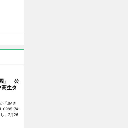
園」 公
中高生タ
が「JMさ
985-74-
し、7月26