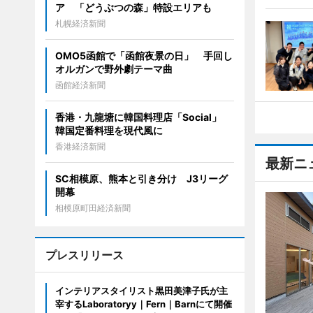
ア 「どうぶつの森」特設エリアも
札幌経済新聞
OMO5函館で「函館夜景の日」 手回し
オルガンで野外劇テーマ曲
函館経済新聞
香港・九龍塘に韓国料理店「Social」
韓国定番料理を現代風に
香港経済新聞
最新ニ
SC相模原、熊本と引き分け J3リーグ
開幕
相模原町田経済新聞
プレスリリース
インテリアスタイリスト黒田美津子氏が主
宰するLaboratoryy｜Fern｜Barnにて開催