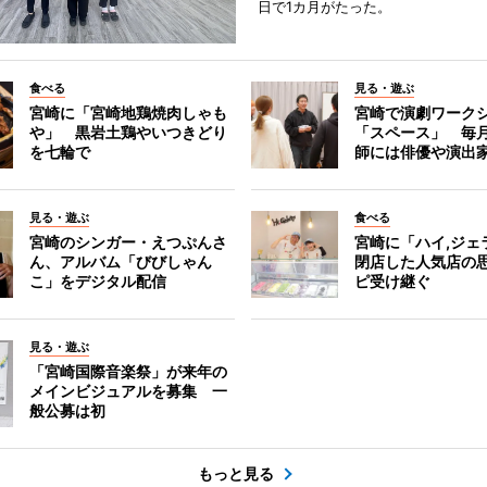
日で1カ月がたった。
食べる
見る・遊ぶ
宮崎に「宮崎地鶏焼肉しゃも
宮崎で演劇ワーク
や」 黒岩土鶏やいつきどり
「スペース」 毎
を七輪で
師には俳優や演出
見る・遊ぶ
食べる
宮崎のシンガー・えつぷんさ
宮崎に「ハイ,ジ
ん、アルバム「びびしゃん
閉店した人気店の
こ」をデジタル配信
ピ受け継ぐ
見る・遊ぶ
「宮崎国際音楽祭」が来年の
メインビジュアルを募集 一
般公募は初
もっと見る