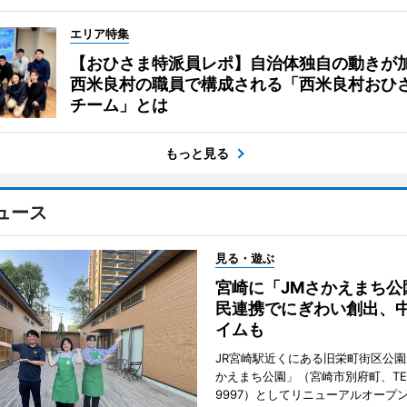
エリア特集
【おひさま特派員レポ】自治体独自の動きが
西米良村の職員で構成される「西米良村おひ
チーム」とは
もっと見る
ュース
見る・遊ぶ
宮崎に「JMさかえまち公
民連携でにぎわい創出、
イムも
JR宮崎駅近くにある旧栄町街区公園
かえまち公園」（宮崎市別府町、TEL 0
9997）としてリニューアルオープン