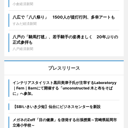
小倉経済新聞
八広で「八八祭り」 1500人が提灯行列、多幸アートも
すみだ経済新聞
八戸の「騎馬打毬」、若手騎手の姿勇ましく 20年ぶりの
正式参拝も
八戸経済新聞
プレスリリース
インテリアスタイリスト黒田美津子氏が主宰するLaboratoryy
｜Fern｜Barnにて開催する「unconstructed 木と布をそば
に」へ参加。
【SBIいきいき少短】仙台にビジネスセンターを新設
メガネのZoff「目の健康」を啓発する出張授業～宮崎県延岡市
立港小学校～