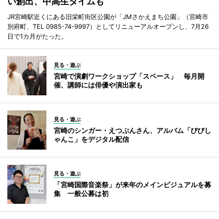
い創出、中高生タイムも
JR宮崎駅近くにある旧栄町街区公園が「JMさかえまち公園」（宮崎市
別府町、TEL 0985-74-9997）としてリニューアルオープンし、7月26
日で1カ月がたった。
見る・遊ぶ
宮崎で演劇ワークショップ「スペース」 毎月開
催、講師には俳優や演出家も
見る・遊ぶ
宮崎のシンガー・えつぷんさん、アルバム「びびし
ゃんこ」をデジタル配信
見る・遊ぶ
「宮崎国際音楽祭」が来年のメインビジュアルを募
集 一般公募は初