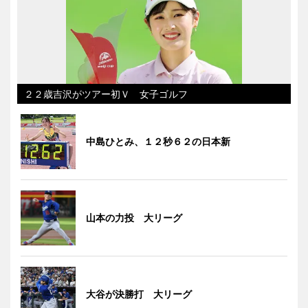
２２歳吉沢がツアー初Ｖ 女子ゴルフ
中島ひとみ、１２秒６２の日本新
山本の力投 大リーグ
大谷が決勝打 大リーグ