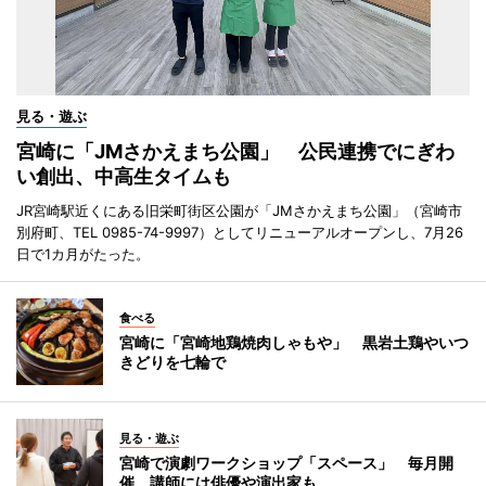
見る・遊ぶ
宮崎に「JMさかえまち公園」 公民連携でにぎわ
い創出、中高生タイムも
JR宮崎駅近くにある旧栄町街区公園が「JMさかえまち公園」（宮崎市
別府町、TEL 0985-74-9997）としてリニューアルオープンし、7月26
日で1カ月がたった。
食べる
宮崎に「宮崎地鶏焼肉しゃもや」 黒岩土鶏やいつ
きどりを七輪で
見る・遊ぶ
宮崎で演劇ワークショップ「スペース」 毎月開
催、講師には俳優や演出家も