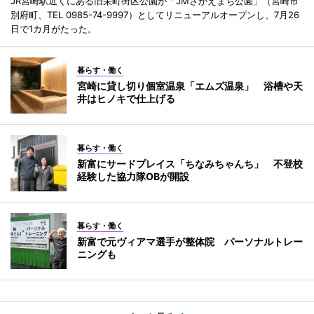
JR宮崎駅近くにある旧栄町街区公園が「JMさかえまち公園」（宮崎市
別府町、TEL 0985-74-9997）としてリニューアルオープンし、7月26
日で1カ月がたった。
暮らす・働く
宮崎に貸し切り個室温泉「エムズ温泉」 浴槽や天
井はヒノキで仕上げる
暮らす・働く
新富にサードプレイス「ちなみちゃんち」 不登校
経験した協力隊OBが開設
暮らす・働く
新富で元ヴィアマ選手が整体院 パーソナルトレー
ニングも