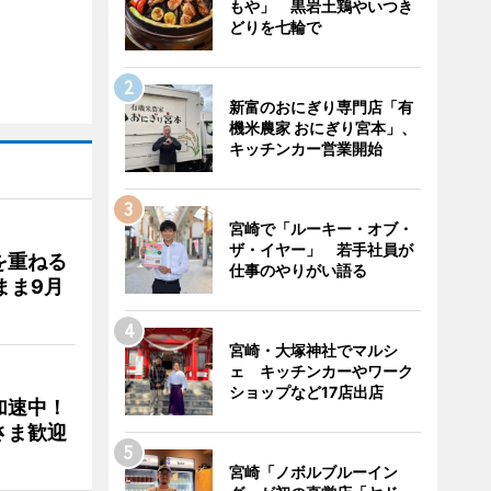
もや」 黒岩土鶏やいつき
どりを七輪で
新富のおにぎり専門店「有
機米農家 おにぎり宮本」、
キッチンカー営業開始
宮崎で「ルーキー・オブ・
ザ・イヤー」 若手社員が
を重ねる
仕事のやりがい語る
まま9月
宮崎・大塚神社でマルシ
ェ キッチンカーやワーク
ショップなど17店出店
加速中！
さま歓迎
宮崎「ノボルブルーイン