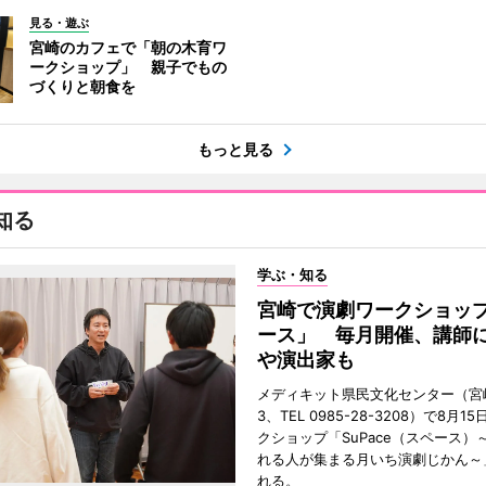
見る・遊ぶ
宮崎のカフェで「朝の木育ワ
ークショップ」 親子でもの
づくりと朝食を
もっと見る
知る
学ぶ・知る
宮崎で演劇ワークショッ
ース」 毎月開催、講師
や演出家も
メディキット県民文化センター（宮
3、TEL 0985-28-3208）で8月
クショップ「SuPace（スペース）
れる人が集まる月いち演劇じかん～
れる。