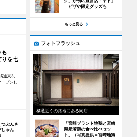
グ」が初の直営店「ヤド」
ピザや限定グッズも
もっと見る
フォトフラッシュ
ゃも
どりを七
橘通東3、
日にオープンし
橘通近くの路地にある同店
「宮崎ブランド地鶏と宮崎
えつぷんさ
県産若鶏の食べ比べセッ
びしゃん
ト」（写真提供＝宮崎地鶏
信