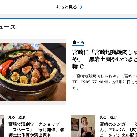
もっと見る
ュース
食べる
宮崎に「宮崎地鶏焼肉し
や」 黒岩土鶏やいつき
輪で
「宮崎地鶏焼肉しゃもや」（宮崎市
TEL 0985-77-4848）が7月21
た。
見る・遊ぶ
見る・遊ぶ
宮崎で演劇ワークショップ
宮崎のシンガー・
「スペース」 毎月開催、講
ん、アルバム「び
師には俳優や演出家も
こ」をデジタル配