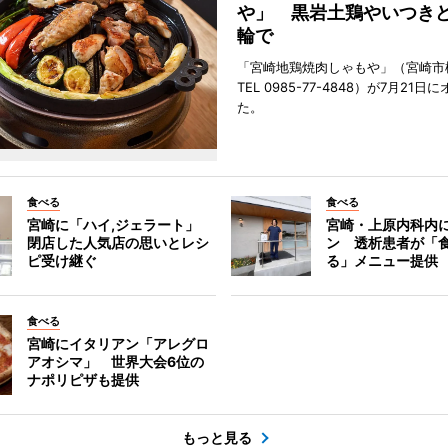
や」 黒岩土鶏やいつき
輪で
「宮崎地鶏焼肉しゃもや」（宮崎市
TEL 0985-77-4848）が7月21
た。
食べる
食べる
宮崎に「ハイ,ジェラート」
宮崎・上原内科内
閉店した人気店の思いとレシ
ン 透析患者が「
ピ受け継ぐ
る」メニュー提供
食べる
宮崎にイタリアン「アレグロ
アオシマ」 世界大会6位の
ナポリピザも提供
もっと見る