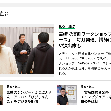
遊ぶ
見る・遊ぶ
宮崎で演劇ワークショッ
ース」 毎月開催、講師
や演出家も
メディキット県民文化センター（宮
3、TEL 0985-28-3208）で8月
クショップ「SuPace（スペース）
れる人が集まる月いち演劇じかん～
れる。
見る・遊ぶ
見る・遊ぶ
宮崎のシンガー・えつぷんさ
「宮崎国際音楽祭
ん、アルバム「びびしゃん
メインビジュアル
こ」をデジタル配信
般公募は初