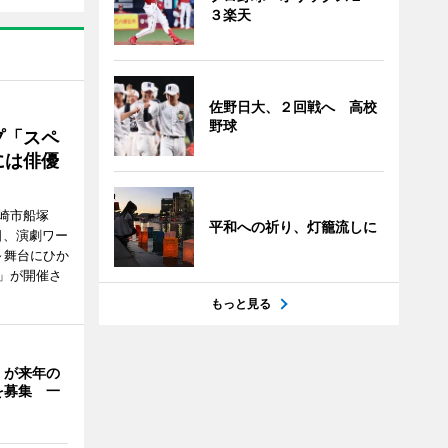
３楽天
佐野日大、２回戦へ 高校
野球
プ「スペ
には俳優
崎市船塚
平和への祈り、灯籠流しに
15日、演劇ワー
～舞台にひか
」が開催さ
もっと見る
」が来年の
を募集 一