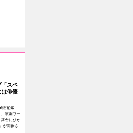
プ「スペ
には俳優
崎市船塚
15日、演劇ワー
～舞台にひか
」が開催さ