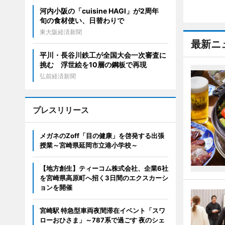
河内小阪の「cuisine HAGI」が2周年
旬の食材使い、日替わりで
東大阪経済新聞
最新ニ
平川・長谷川鉄工が全国大会一次審査に
挑む 浮世絵を10層の鋼板で再現
弘前経済新聞
プレスリリース
メガネのZoff「目の健康」を啓発する出張
授業～宮崎県延岡市立港小学校～
【地方創生】ティーコム株式会社、企業6社
を宮崎県高原町へ招く3日間のエクスカーシ
ョンを開催
宮崎駅 特急型車両夜間滞在イベント「スワ
ローおひさま」～787系で過ごす 夜のシェ