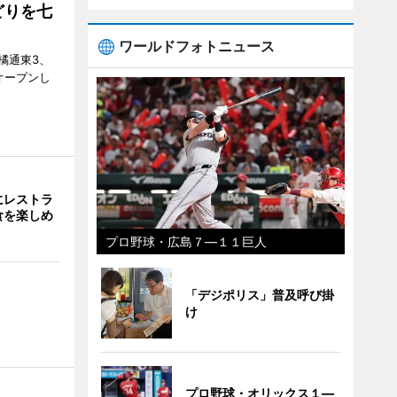
どりを七
ワールドフォトニュース
橘通東3、
日にオープンし
にレストラ
食を楽しめ
プロ野球・広島７―１１巨人
「デジポリス」普及呼び掛
け
プロ野球・オリックス１―