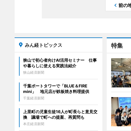
前の
みん経トピックス
特集
狭山で初心者向けAI活用セミナー 仕事
や暮らしに使える実践法紹介
狭山経済新聞
千葉ポートタワーで「BLUE＆FIRE
mini」 地元店が鉄板焼き料理提供
千葉経済新聞
上里町の児童生徒16人が町長らと意見交
換 議場で町への提案、再質問も
本庄経済新聞