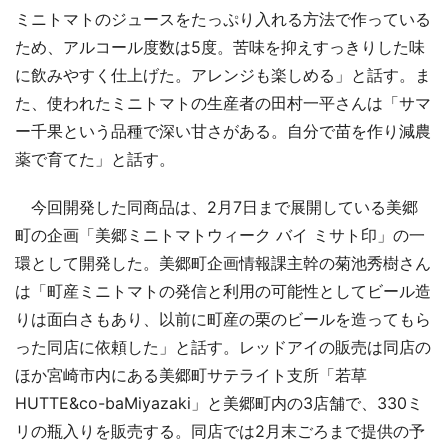
ミニトマトのジュースをたっぷり入れる方法で作っている
ため、アルコール度数は5度。苦味を抑えすっきりした味
に飲みやすく仕上げた。アレンジも楽しめる」と話す。ま
た、使われたミニトマトの生産者の田村一平さんは「サマ
ー千果という品種で深い甘さがある。自分で苗を作り減農
薬で育てた」と話す。
今回開発した同商品は、2月7日まで展開している美郷
町の企画「美郷ミニトマトウィーク バイ ミサト印」の一
環として開発した。美郷町企画情報課主幹の菊池秀樹さん
は「町産ミニトマトの発信と利用の可能性としてビール造
りは面白さもあり、以前に町産の栗のビールを造ってもら
った同店に依頼した」と話す。レッドアイの販売は同店の
ほか宮崎市内にある美郷町サテライト支所「若草
HUTTE&co-baMiyazaki」と美郷町内の3店舗で、330ミ
リの瓶入りを販売する。同店では2月末ごろまで提供の予