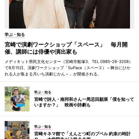
学ぶ・知る
宮崎で演劇ワークショップ「スペース」 毎月開
催、講師には俳優や演出家も
メディキット県民文化センター（宮崎市船塚3、TEL 0985-28-3208）
で8月15日、演劇ワークショップ「SuPace（スペース）～舞台にひか
れる人が集まる月いち演劇じかん～」が開催される。
学ぶ・知る
宮崎で詩人・南邦和さん一周忌回顧展「僕を知って
いますか？」 映画や詩劇も
学ぶ・知る
宮崎キネマ館で「えんとつ町のプペル 約束の時計