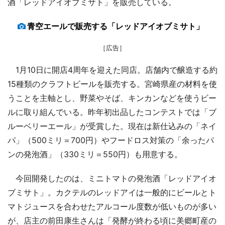
酒「レッドアイオブミサト」を販売している。
青空エールで販売する「レッドアイオブミサト」
［広告］
1月10日に開店4周年を迎えた同店。店舗内で醸造する約
15種類のクラフトビールを販売する。宮崎県産の材料を使
うことを主軸とし、野菜やそば、キンカンなどを使うビー
ルに取り組んでいる。昨年初出品したコンテストでは「ブ
ルーベリーエール」が受賞した。現在は新仕込みの「ネイ
パ」（500ミリ＝700円）やフードロス対策の「余ったパ
ンの発泡酒」（330ミリ＝550円）も用意する。
今回開発したのは、ミニトマトの発泡酒「レッドアイオ
ブミサト」。カクテルのレッドアイは一般的にビールとト
マトジュースを合わせたアルコール度数が低いものが多い
が、店主の前田康生さんは「発酵が終わる頃に美郷町産の