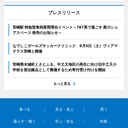
プレスリリース
宮崎駅 特急型車両夜間滞在イベント～787系で過ごす 夜のシェ
アスペース 発売のお知らせ～
なでしこガールズサッカークリニック 9月5日（土）ヴィアマ
テラス宮崎と開催
宮崎県木城町とさとふる、中之又地区の再生に向け旧中之又小
学校を宿泊拠点として整備するため寄付受け付けを開始
もっと見る
食べる
見る・遊ぶ
買う
暮らす・働く
学ぶ・知る
特集