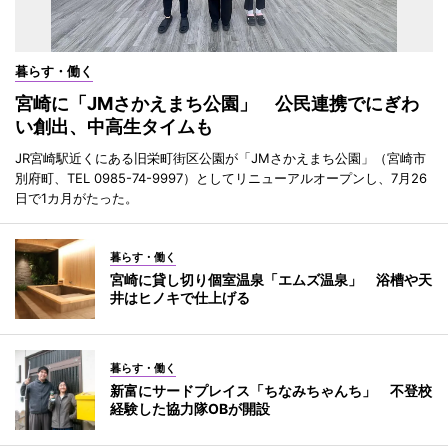
暮らす・働く
宮崎に「JMさかえまち公園」 公民連携でにぎわ
い創出、中高生タイムも
JR宮崎駅近くにある旧栄町街区公園が「JMさかえまち公園」（宮崎市
別府町、TEL 0985-74-9997）としてリニューアルオープンし、7月26
日で1カ月がたった。
暮らす・働く
宮崎に貸し切り個室温泉「エムズ温泉」 浴槽や天
井はヒノキで仕上げる
暮らす・働く
新富にサードプレイス「ちなみちゃんち」 不登校
経験した協力隊OBが開設