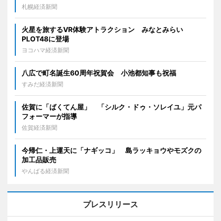
札幌経済新聞
火星を旅するVR体験アトラクション みなとみらい
PLOT48に登場
ヨコハマ経済新聞
八広で町名誕生60周年祝賀会 小池都知事も祝福
すみだ経済新聞
佐賀に「ばくてん屋」 「シルク・ドゥ・ソレイユ」元パ
フォーマーが指導
佐賀経済新聞
今帰仁・上運天に「ナギッコ」 島ラッキョウやモズクの
加工品販売
やんばる経済新聞
プレスリリース