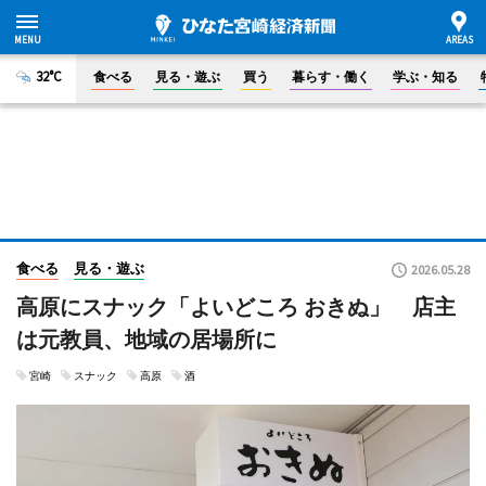
32°C
食べる
見る・遊ぶ
買う
暮らす・働く
学ぶ・知る
食べる
見る・遊ぶ
2026.05.28
高原にスナック「よいどころ おきぬ」 店主
は元教員、地域の居場所に
宮崎
スナック
高原
酒