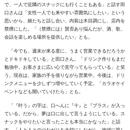
で、一人で近隣のスナックにも行くこともある」と話す田
口さんは「女性一人でも来やすい雰囲気にしたい」という
思いから、娘たちと話し合い、内装は木目調にし、店内を
禁煙にした。「（禁煙には）賛否あり悩んだが、酒、歌、
会話を楽しめる場所を提供したい」とも。
「今でも、週末が来る度に、うまく営業できるだろうか
とドキドキしている」と田口さん。「ドリンク作りもまだ
勉強中。お客さまに広い心で見守ってもらっている」と笑
う。現在は、家族の手を借りながら営業中。今後は、ドリ
ンクメニューを少しずつ増やしていく予定。「カラオケイ
ベントなども開いていけたら」とも。
「『叶う』の字は、口へんに『十』と『プラス』が入っ
ている。だから、夢は口に出して言うようにしている。ス
ナックをやりたいと言ったことも本当にかなった」と話
す。「人と人とのつながりを大切にしながら、地域に親し