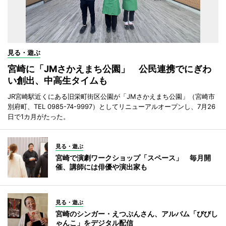
見る・遊ぶ
宮崎に「JMさかえまち公園」 公民連携でにぎわ
い創出、中高生タイムも
JR宮崎駅近くにある旧栄町街区公園が「JMさかえまち公園」（宮崎市
別府町、TEL 0985-74-9997）としてリニューアルオープンし、7月26
日で1カ月がたった。
見る・遊ぶ
宮崎で演劇ワークショップ「スペース」 毎月開
催、講師には俳優や演出家も
見る・遊ぶ
宮崎のシンガー・えつぷんさん、アルバム「びびし
ゃんこ」をデジタル配信