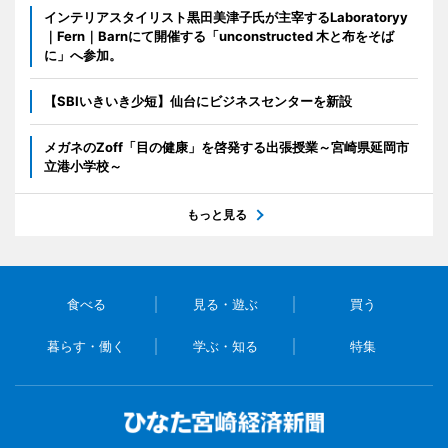
インテリアスタイリスト黒田美津子氏が主宰するLaboratoryy
｜Fern｜Barnにて開催する「unconstructed 木と布をそば
に」へ参加。
【SBIいきいき少短】仙台にビジネスセンターを新設
メガネのZoff「目の健康」を啓発する出張授業～宮崎県延岡市
立港小学校～
もっと見る
食べる
見る・遊ぶ
買う
暮らす・働く
学ぶ・知る
特集