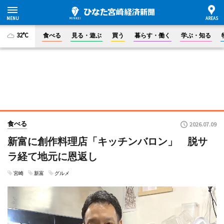
32°C
食べる
見る・遊ぶ
買う
暮らす・働く
学ぶ・知る
食べる
2026.07.09
新富に創作料理店「キッチンバロン」 脱サ
ラ経て地元に恩返し
宮崎
新富
グルメ