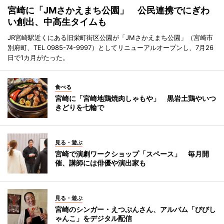
宮崎に「JMさかえまち公園」 公民連携でにぎわ
い創出、中高生タイムも
JR宮崎駅近くにある旧栄町街区公園が「JMさかえまち公園」（宮崎市
別府町、TEL 0985-74-9997）としてリニューアルオープンし、7月26
日で1カ月がたった。
食べる
宮崎に「宮崎地鶏焼肉しゃもや」 黒岩土鶏やいつ
きどりを七輪で
見る・遊ぶ
宮崎で演劇ワークショップ「スペース」 毎月開
催、講師には俳優や演出家も
見る・遊ぶ
宮崎のシンガー・えつぷんさん、アルバム「びびし
ゃんこ」をデジタル配信