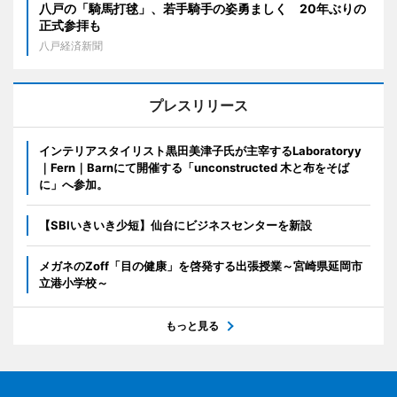
八戸の「騎馬打毬」、若手騎手の姿勇ましく 20年ぶりの
正式参拝も
八戸経済新聞
プレスリリース
インテリアスタイリスト黒田美津子氏が主宰するLaboratoryy
｜Fern｜Barnにて開催する「unconstructed 木と布をそば
に」へ参加。
【SBIいきいき少短】仙台にビジネスセンターを新設
メガネのZoff「目の健康」を啓発する出張授業～宮崎県延岡市
立港小学校～
もっと見る