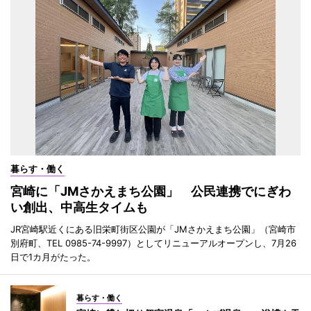
暮らす・働く
宮崎に「JMさかえまち公園」 公民連携でにぎわ
い創出、中高生タイムも
JR宮崎駅近くにある旧栄町街区公園が「JMさかえまち公園」（宮崎市
別府町、TEL 0985-74-9997）としてリニューアルオープンし、7月26
日で1カ月がたった。
暮らす・働く