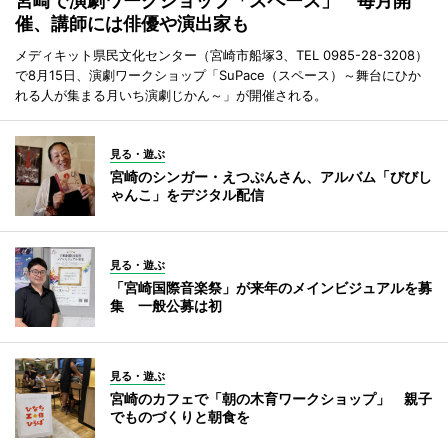
宮崎で演劇ワークショップ「スペース」 毎月開
催、講師には俳優や演出家も
メディキット県民文化センター（宮崎市船塚3、TEL 0985-28-3208）
で8月15日、演劇ワークショップ「SuPace（スペース）～舞台にひか
れる人が集まる月いち演劇じかん～」が開催される。
見る・遊ぶ
宮崎のシンガー・えつぷんさん、アルバム「びびし
ゃんこ」をデジタル配信
見る・遊ぶ
「宮崎国際音楽祭」が来年のメインビジュアルを募
集 一般公募は初
見る・遊ぶ
宮崎のカフェで「朝の木育ワークショップ」 親子
でものづくりと朝食を