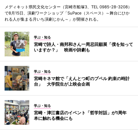
メディキット県民文化センター（宮崎市船塚3、TEL 0985-28-3208）
で8月15日、演劇ワークショップ「SuPace（スペース）～舞台にひか
れる人が集まる月いち演劇じかん～」が開催される。
学ぶ・知る
宮崎で詩人・南邦和さん一周忌回顧展「僕を知って
いますか？」 映画や詩劇も
学ぶ・知る
宮崎キネマ館で「えんとつ町のプペル 約束の時計
台」 大学院生が上映会企画
学ぶ・知る
宮崎・津江書店のイベント「哲学対話」が1周年
本に触れる機会にも