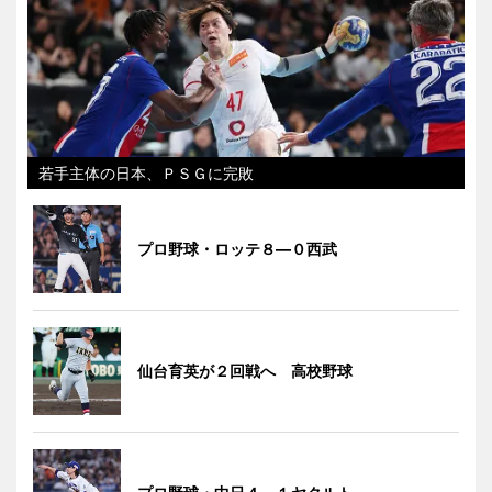
若手主体の日本、ＰＳＧに完敗
プロ野球・ロッテ８―０西武
仙台育英が２回戦へ 高校野球