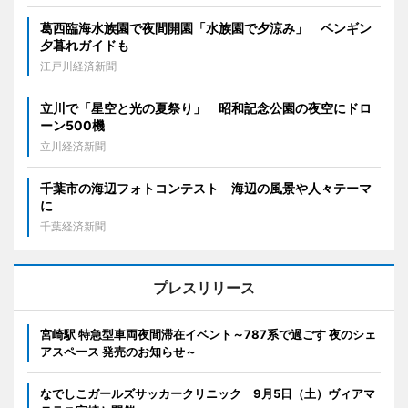
葛西臨海水族園で夜間開園「水族園で夕涼み」 ペンギン
夕暮れガイドも
江戸川経済新聞
立川で「星空と光の夏祭り」 昭和記念公園の夜空にドロ
ーン500機
立川経済新聞
千葉市の海辺フォトコンテスト 海辺の風景や人々テーマ
に
千葉経済新聞
プレスリリース
宮崎駅 特急型車両夜間滞在イベント～787系で過ごす 夜のシェ
アスペース 発売のお知らせ～
なでしこガールズサッカークリニック 9月5日（土）ヴィアマ