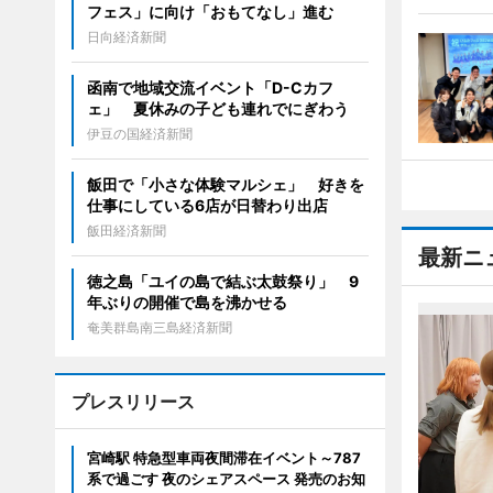
フェス」に向け「おもてなし」進む
日向経済新聞
函南で地域交流イベント「D-Cカフ
ェ」 夏休みの子ども連れでにぎわう
伊豆の国経済新聞
飯田で「小さな体験マルシェ」 好きを
仕事にしている6店が日替わり出店
飯田経済新聞
最新ニ
徳之島「ユイの島で結ぶ太鼓祭り」 9
年ぶりの開催で島を沸かせる
奄美群島南三島経済新聞
プレスリリース
宮崎駅 特急型車両夜間滞在イベント～787
系で過ごす 夜のシェアスペース 発売のお知