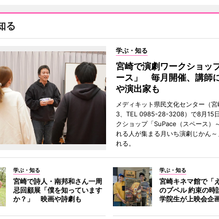
知る
学ぶ・知る
宮崎で演劇ワークショッ
ース」 毎月開催、講師
や演出家も
メディキット県民文化センター（宮
3、TEL 0985-28-3208）で8月
クショップ「SuPace（スペース）
れる人が集まる月いち演劇じかん～
れる。
学ぶ・知る
学ぶ・知る
宮崎で詩人・南邦和さん一周
宮崎キネマ館で「
忌回顧展「僕を知っています
のプペル 約束の時
か？」 映画や詩劇も
学院生が上映会企