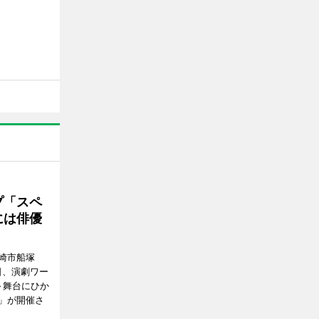
プ「スペ
には俳優
崎市船塚
15日、演劇ワー
～舞台にひか
」が開催さ