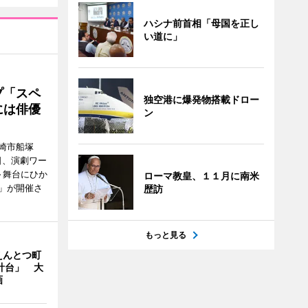
ハシナ前首相「母国を正し
い道に」
プ「スペ
独空港に爆発物搭載ドロー
には俳優
ン
崎市船塚
15日、演劇ワー
～舞台にひか
ローマ教皇、１１月に南米
」が開催さ
歴訪
もっと見る
えんとつ町
計台」 大
画