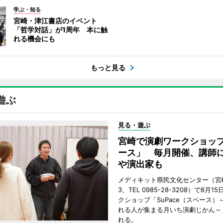
学ぶ・知る
宮崎・津江書店のイベント
「哲学対話」が1周年 本に触
れる機会にも
もっと見る
遊ぶ
見る・遊ぶ
宮崎で演劇ワークショッ
ース」 毎月開催、講師
や演出家も
メディキット県民文化センター（宮
3、TEL 0985-28-3208）で8月
クショップ「SuPace（スペース）
れる人が集まる月いち演劇じかん～
れる。