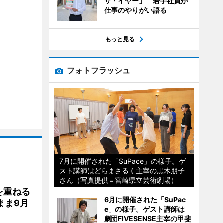
ザ・イヤー」 若手社員が
仕事のやりがい語る
もっと見る
フォトフラッシュ
7月に開催された「SuPace」の様子。ゲ
スト講師はどらまさるく主宰の黒木朋子
さん（写真提供＝宮崎県立芸術劇場）
を重ねる
6月に開催された「SuPac
まま9月
e」の様子。ゲスト講師は
劇団FIVESENSE主宰の甲斐