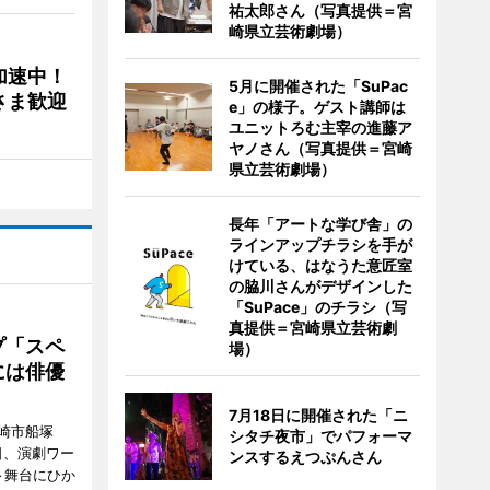
祐太郎さん（写真提供＝宮
崎県立芸術劇場）
加速中！
5月に開催された「SuPac
さま歓迎
e」の様子。ゲスト講師は
ユニットろむ主宰の進藤ア
ヤノさん（写真提供＝宮崎
県立芸術劇場）
長年「アートな学び舎」の
ラインアップチラシを手が
けている、はなうた意匠室
の脇川さんがデザインした
「SuPace」のチラシ（写
真提供＝宮崎県立芸術劇
プ「スペ
場）
には俳優
7月18日に開催された「ニ
崎市船塚
シタチ夜市」でパフォーマ
15日、演劇ワー
ンスするえつぷんさん
～舞台にひか