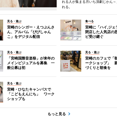
れる人が集まる月いち演劇じかん～
れる。
見る・遊ぶ
食べる
宮崎のシンガー・えつぷんさ
宮崎に「ハイ,ジ
ん、アルバム「びびしゃん
閉店した人気店の
こ」をデジタル配信
ピ受け継ぐ
見る・遊ぶ
見る・遊ぶ
「宮崎国際音楽祭」が来年の
宮崎のカフェで「
メインビジュアルを募集 一
ークショップ」 
般公募は初
づくりと朝食を
見る・遊ぶ
宮崎・ひなたキャンパスで
「こどもえんにち」 ワーク
ショップも
もっと見る