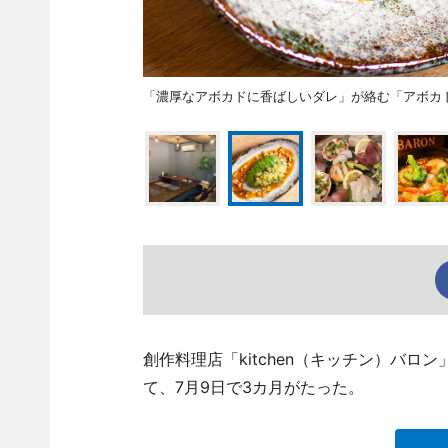
「濃厚なアボカドに香ばしいダレ」が絡む「アボカド香
創作料理店「kitchen（キッチン）バロン」（
て、7月9日で3カ月がたった。