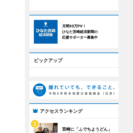
月間50万PV！
ひなた宮崎経済新聞の
応援サポーター募集中
ピックアップ
アクセスランキング
宮崎に「ふでちようどん」