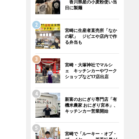
香川県産の小麦粉使い当
日に製麺
宮崎に生産者直売所「なか
の駅」 ジビエや店内で作
る弁当も
宮崎・大塚神社でマルシ
ェ キッチンカーやワーク
ショップなど17店出店
新富のおにぎり専門店「有
機米農家 おにぎり宮本」、
キッチンカー営業開始
宮崎で「ルーキー・オブ・