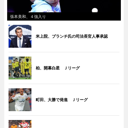
張本美和、４強入り
米上院、ブランチ氏の司法長官人事承認
柏、開幕白星 Ｊリーグ
町田、大勝で発進 Ｊリーグ