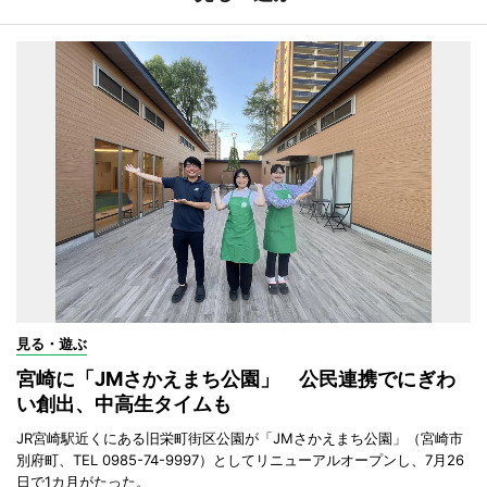
見る・遊ぶ
宮崎に「JMさかえまち公園」 公民連携でにぎわ
い創出、中高生タイムも
JR宮崎駅近くにある旧栄町街区公園が「JMさかえまち公園」（宮崎市
別府町、TEL 0985-74-9997）としてリニューアルオープンし、7月26
日で1カ月がたった。