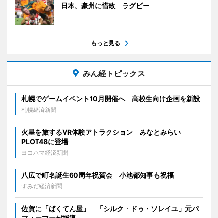
日本、豪州に惜敗 ラグビー
もっと見る
みん経トピックス
札幌でゲームイベント10月開催へ 高校生向け企画を新設
札幌経済新聞
火星を旅するVR体験アトラクション みなとみらい
PLOT48に登場
ヨコハマ経済新聞
八広で町名誕生60周年祝賀会 小池都知事も祝福
すみだ経済新聞
佐賀に「ばくてん屋」 「シルク・ドゥ・ソレイユ」元パ
フォーマーが指導