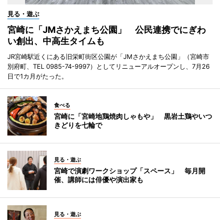
見る・遊ぶ
宮崎に「JMさかえまち公園」 公民連携でにぎわ
い創出、中高生タイムも
JR宮崎駅近くにある旧栄町街区公園が「JMさかえまち公園」（宮崎市
別府町、TEL 0985-74-9997）としてリニューアルオープンし、7月26
日で1カ月がたった。
食べる
宮崎に「宮崎地鶏焼肉しゃもや」 黒岩土鶏やいつ
きどりを七輪で
見る・遊ぶ
宮崎で演劇ワークショップ「スペース」 毎月開
催、講師には俳優や演出家も
見る・遊ぶ