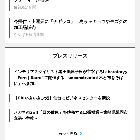
佐賀経済新聞
今帰仁・上運天に「ナギッコ」 島ラッキョウやモズクの
加工品販売
やんばる経済新聞
プレスリリース
インテリアスタイリスト黒田美津子氏が主宰するLaboratoryy
｜Fern｜Barnにて開催する「unconstructed 木と布をそば
に」へ参加。
【SBIいきいき少短】仙台にビジネスセンターを新設
メガネのZoff「目の健康」を啓発する出張授業～宮崎県延岡市
立港小学校～
もっと見る