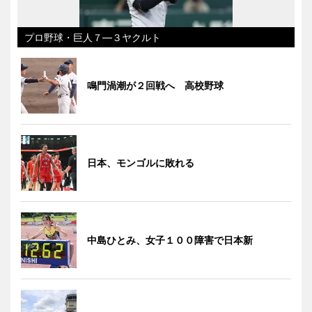
プロ野球・巨人７―３ヤクルト
鳴門渦潮が２回戦へ 高校野球
日本、モンゴルに敗れる
中島ひとみ、女子１００障害で日本新