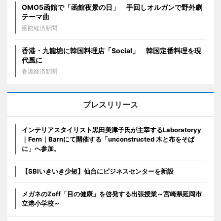
OMO5函館で「函館夜景の日」 手回しオルガンで野外劇
テーマ曲
函館経済新聞
香港・九龍塘に韓国料理店「Social」 韓国定番料理を現
代風に
香港経済新聞
プレスリリース
インテリアスタイリスト黒田美津子氏が主宰するLaboratoryy
｜Fern｜Barnにて開催する「unconstructed 木と布をそば
に」へ参加。
【SBIいきいき少短】仙台にビジネスセンターを新設
メガネのZoff「目の健康」を啓発する出張授業～宮崎県延岡市
立港小学校～