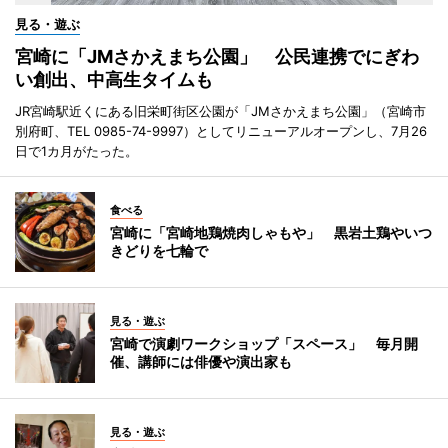
見る・遊ぶ
宮崎に「JMさかえまち公園」 公民連携でにぎわ
い創出、中高生タイムも
JR宮崎駅近くにある旧栄町街区公園が「JMさかえまち公園」（宮崎市
別府町、TEL 0985-74-9997）としてリニューアルオープンし、7月26
日で1カ月がたった。
食べる
宮崎に「宮崎地鶏焼肉しゃもや」 黒岩土鶏やいつ
きどりを七輪で
見る・遊ぶ
宮崎で演劇ワークショップ「スペース」 毎月開
催、講師には俳優や演出家も
見る・遊ぶ