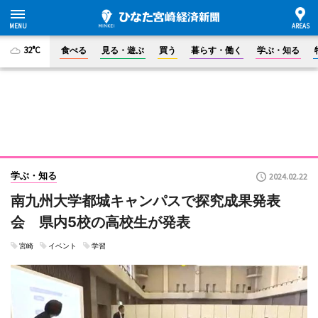
32°C
食べる
見る・遊ぶ
買う
暮らす・働く
学ぶ・知る
学ぶ・知る
2024.02.22
南九州大学都城キャンパスで探究成果発表
会 県内5校の高校生が発表
宮崎
イベント
学習