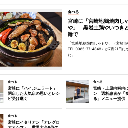
食べる
宮崎に「宮崎地鶏焼肉し
や」 黒岩土鶏やいつき
輪で
「宮崎地鶏焼肉しゃもや」（宮崎市
TEL 0985-77-4848）が7月21
た。
食べる
食べる
宮崎に「ハイ,ジェラート」
宮崎・上原内科内
閉店した人気店の思いとレシ
ン 透析患者が「
ピ受け継ぐ
る」メニュー提供
食べる
宮崎にイタリアン「アレグロ
アオシマ」 世界大会6位の