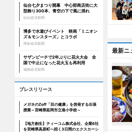
仙台七夕まつり開幕 中心部商店街に大
型飾り300本、青空の下で風に揺れ
仙台経済新聞
博多で水遊びイベント 映画「ミニオン
ズ＆モンスターズ」とコラボ
博多経済新聞
最新ニ
サザンビーチで2年ぶりに花火大会 全
国で中止になった花火玉も再利用
湘南経済新聞
プレスリリース
メガネのZoff「目の健康」を啓発する出張
授業～宮崎県延岡市立港小学校～
【地方創生】ティーコム株式会社、企業6社
を宮崎県高原町へ招く3日間のエクスカーシ