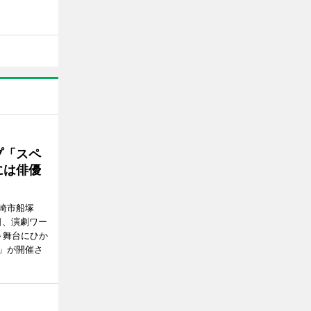
プ「スペ
には俳優
崎市船塚
15日、演劇ワー
～舞台にひか
」が開催さ