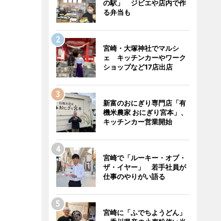
の駅」 ジビエや店内で作
る弁当も
宮崎・大塚神社でマルシ
ェ キッチンカーやワーク
ショップなど17店出店
新富のおにぎり専門店「有
機米農家 おにぎり宮本」、
キッチンカー営業開始
宮崎で「ルーキー・オブ・
ザ・イヤー」 若手社員が
仕事のやりがい語る
宮崎に「ふでちようどん」