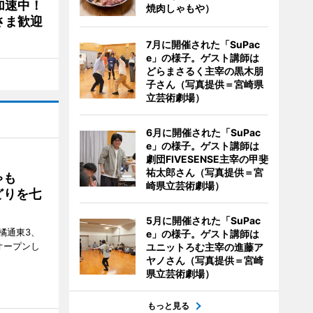
加速中！
焼肉しゃもや）
さま歓迎
7月に開催された「SuPac
e」の様子。ゲスト講師は
どらまさるく主宰の黒木朋
子さん（写真提供＝宮崎県
立芸術劇場）
6月に開催された「SuPac
e」の様子。ゲスト講師は
劇団FIVESENSE主宰の甲斐
祐太郎さん（写真提供＝宮
ゃも
崎県立芸術劇場）
どりを七
5月に開催された「SuPac
橘通東3、
e」の様子。ゲスト講師は
日にオープンし
ユニットろむ主宰の進藤ア
ヤノさん（写真提供＝宮崎
県立芸術劇場）
もっと見る