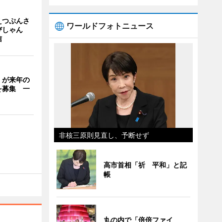
えつぷんさ
ワールドフォトニュース
びしゃん
信
」が来年の
を募集 一
非核三原則見直し、予断せず
高市首相「祈 平和」と記
帳
丸の内で「倍倍ファイ