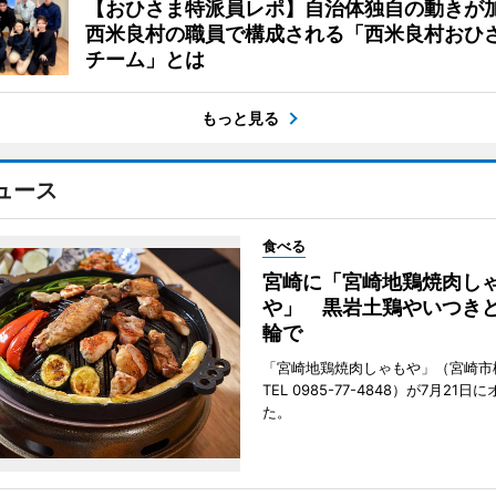
【おひさま特派員レポ】自治体独自の動きが
西米良村の職員で構成される「西米良村おひ
チーム」とは
もっと見る
ュース
食べる
宮崎に「宮崎地鶏焼肉し
や」 黒岩土鶏やいつき
輪で
「宮崎地鶏焼肉しゃもや」（宮崎市
TEL 0985-77-4848）が7月21
た。