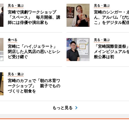
見る・遊ぶ
見る・遊ぶ
宮崎で演劇ワークショップ
宮崎のシンガー・
「スペース」 毎月開催、講
ん、アルバム「び
師には俳優や演出家も
こ」をデジタル配
食べる
見る・遊ぶ
宮崎に「ハイ,ジェラート」
「宮崎国際音楽祭
閉店した人気店の思いとレシ
メインビジュアル
ピ受け継ぐ
般公募は初
見る・遊ぶ
宮崎のカフェで「朝の木育ワ
ークショップ」 親子でもの
づくりと朝食を
もっと見る