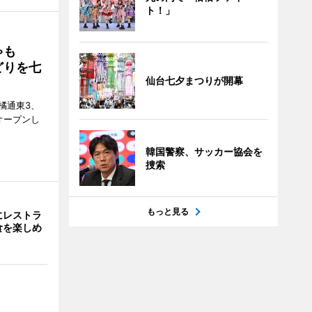
ト！」
ゃも
どりを七
仙台七夕まつりが開幕
橘通東3、
日にオープンし
韓国警察、サッカー協会を
捜索
もっと見る
にレストラ
食を楽しめ