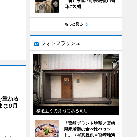
香川県産の小麦粉使い当
日に製麺
もっと見る
フォトフラッシュ
を重ねる
まま9月
橘通近くの路地にある同店
「宮崎ブランド地鶏と宮崎
県産若鶏の食べ比べセッ
ト」（写真提供＝宮崎地鶏