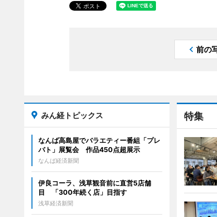
前の
みん経トピックス
特集
なんば高島屋でバラエティー番組「プレ
バト」展覧会 作品450点超展示
なんば経済新聞
伊良コーラ、浅草観音前に直営5店舗
目 「300年続く店」目指す
浅草経済新聞