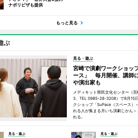
ナポリピザも提供
もっと見る
遊ぶ
見る・遊ぶ
宮崎で演劇ワークショッ
ース」 毎月開催、講師
や演出家も
メディキット県民文化センター（宮
3、TEL 0985-28-3208）で8月
クショップ「SuPace（スペース）
れる人が集まる月いち演劇じかん～
れる。
見る・遊ぶ
見る・遊ぶ