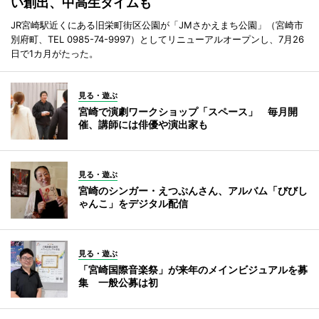
い創出、中高生タイムも
JR宮崎駅近くにある旧栄町街区公園が「JMさかえまち公園」（宮崎市
別府町、TEL 0985-74-9997）としてリニューアルオープンし、7月26
日で1カ月がたった。
見る・遊ぶ
宮崎で演劇ワークショップ「スペース」 毎月開
催、講師には俳優や演出家も
見る・遊ぶ
宮崎のシンガー・えつぷんさん、アルバム「びびし
ゃんこ」をデジタル配信
見る・遊ぶ
「宮崎国際音楽祭」が来年のメインビジュアルを募
集 一般公募は初