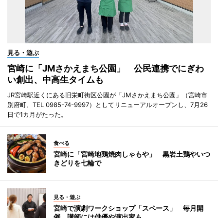
見る・遊ぶ
宮崎に「JMさかえまち公園」 公民連携でにぎわ
い創出、中高生タイムも
JR宮崎駅近くにある旧栄町街区公園が「JMさかえまち公園」（宮崎市
別府町、TEL 0985-74-9997）としてリニューアルオープンし、7月26
日で1カ月がたった。
食べる
宮崎に「宮崎地鶏焼肉しゃもや」 黒岩土鶏やいつ
きどりを七輪で
見る・遊ぶ
宮崎で演劇ワークショップ「スペース」 毎月開
催、講師には俳優や演出家も