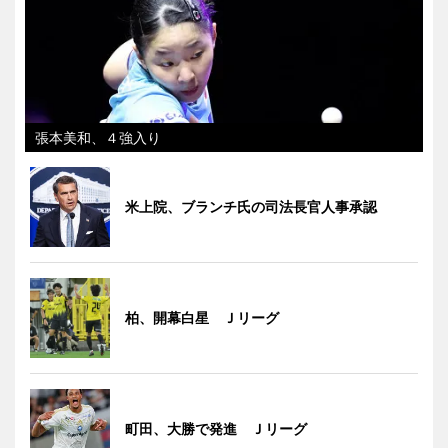
張本美和、４強入り
米上院、ブランチ氏の司法長官人事承認
柏、開幕白星 Ｊリーグ
町田、大勝で発進 Ｊリーグ