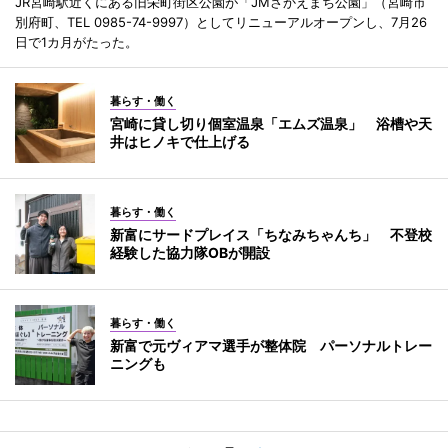
JR宮崎駅近くにある旧栄町街区公園が「JMさかえまち公園」（宮崎市
別府町、TEL 0985-74-9997）としてリニューアルオープンし、7月26
日で1カ月がたった。
暮らす・働く
宮崎に貸し切り個室温泉「エムズ温泉」 浴槽や天
井はヒノキで仕上げる
暮らす・働く
新富にサードプレイス「ちなみちゃんち」 不登校
経験した協力隊OBが開設
暮らす・働く
新富で元ヴィアマ選手が整体院 パーソナルトレー
ニングも