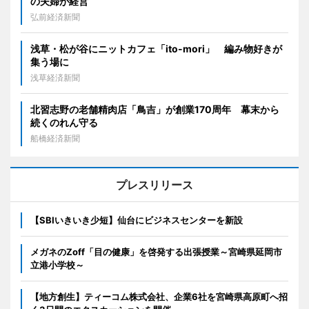
の夫婦が経営
弘前経済新聞
浅草・松が谷にニットカフェ「ito-mori」 編み物好きが
集う場に
浅草経済新聞
北習志野の老舗精肉店「鳥吉」が創業170周年 幕末から
続くのれん守る
船橋経済新聞
プレスリリース
【SBIいきいき少短】仙台にビジネスセンターを新設
メガネのZoff「目の健康」を啓発する出張授業～宮崎県延岡市
立港小学校～
【地方創生】ティーコム株式会社、企業6社を宮崎県高原町へ招