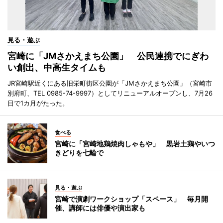
見る・遊ぶ
宮崎に「JMさかえまち公園」 公民連携でにぎわ
い創出、中高生タイムも
JR宮崎駅近くにある旧栄町街区公園が「JMさかえまち公園」（宮崎市
別府町、TEL 0985-74-9997）としてリニューアルオープンし、7月26
日で1カ月がたった。
食べる
宮崎に「宮崎地鶏焼肉しゃもや」 黒岩土鶏やいつ
きどりを七輪で
見る・遊ぶ
宮崎で演劇ワークショップ「スペース」 毎月開
催、講師には俳優や演出家も