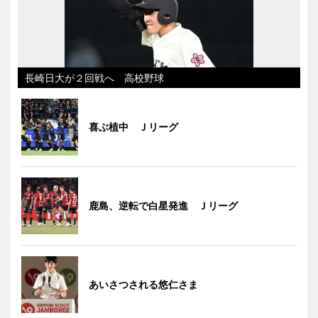
長崎日大が２回戦へ 高校野球
喜ぶ植中 Ｊリーグ
鹿島、逆転で白星発進 Ｊリーグ
あいさつされる悠仁さま