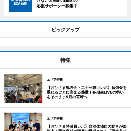
ひなた宮崎経済新聞の
応援サポーター募集中
ピックアップ
特集
エリア特集
【おひさま勉強会・二十三限目レポ】勉強会を
重ねるごとに高まる熱量！各期生LIVEの勢い
をそのまま9月の宮崎へ
エリア特集
【おひさま特派員レポ】自治体独自の動きが加
速中！西米良村の職員で構成される「西米良村