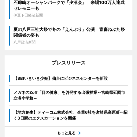
石廊崎オーシャンパークで「夕涼会」 来場100万人達成
セレモニーも
伊豆下田経済新聞
夏の八戸三社大祭で冬の「えんぶり」公演 青森ねぶた祭
関係者の姿も
八戸経済新聞
プレスリリース
【SBIいきいき少短】仙台にビジネスセンターを新設
メガネのZoff「目の健康」を啓発する出張授業～宮崎県延岡市
立港小学校～
【地方創生】ティーコム株式会社、企業6社を宮崎県高原町へ招
く3日間のエクスカーションを開催
もっと見る