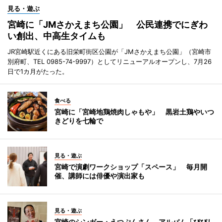
見る・遊ぶ
宮崎に「JMさかえまち公園」 公民連携でにぎわ
い創出、中高生タイムも
JR宮崎駅近くにある旧栄町街区公園が「JMさかえまち公園」（宮崎市
別府町、TEL 0985-74-9997）としてリニューアルオープンし、7月26
日で1カ月がたった。
食べる
宮崎に「宮崎地鶏焼肉しゃもや」 黒岩土鶏やいつ
きどりを七輪で
見る・遊ぶ
宮崎で演劇ワークショップ「スペース」 毎月開
催、講師には俳優や演出家も
見る・遊ぶ
宮崎のシンガー・えつぷんさん、アルバム「びびし