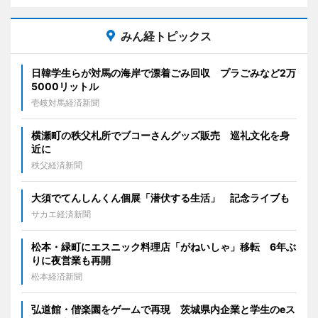
みん経トピックス
日韓学生らが対馬の海岸で漂着ごみ回収 プラごみなど2万
5000リットル
壱岐対馬経済新聞
横瀬町の秩父札所でブコーさんグッズ販売 巡礼文化を身
近に
秩父経済新聞
大須でてんしんくん個展「潜伏する生活」 記念ライブも
サカエ経済新聞
松本・緑町にエスニック料理店「がねいしゃ」移転 6年ぶ
りに夜営業も再開
松本経済新聞
弘道館・偕楽園をゲームで再現 茨城県内企業と学生のeス