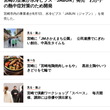
宮崎の企業が水冷ビブス「JABUN」発売 わが子
の熱中症対策のため開発
宮崎市内の事業者が8月1日、水冷ビブス「JABUN（ジャブン）」を発
売した。
見る・遊ぶ
宮崎に「JMさかえまち公園」 公民連携でにぎわ
い創出、中高生タイムも
食べる
宮崎に「宮崎地鶏焼肉しゃもや」 黒岩土鶏やいつ
きどりを七輪で
見る・遊ぶ
宮崎で演劇ワークショップ「スペース」 毎月開
催、講師には俳優や演出家も