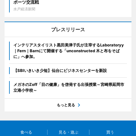
ポーツ交流戦
水戸経済新聞
プレスリリース
インテリアスタイリスト黒田美津子氏が主宰するLaboratoryy
｜Fern｜Barnにて開催する「unconstructed 木と布をそば
に」へ参加。
【SBIいきいき少短】仙台にビジネスセンターを新設
メガネのZoff「目の健康」を啓発する出張授業～宮崎県延岡市
立港小学校～
もっと見る
食べる
見る・遊ぶ
買う