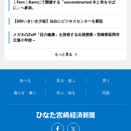
｜Fern｜Barnにて開催する「unconstructed 木と布をそば
に」へ参加。
【SBIいきいき少短】仙台にビジネスセンターを新設
メガネのZoff「目の健康」を啓発する出張授業～宮崎県延岡市
立港小学校～
もっと見る
食べる
見る・遊ぶ
買う
暮らす・働く
学ぶ・知る
特集