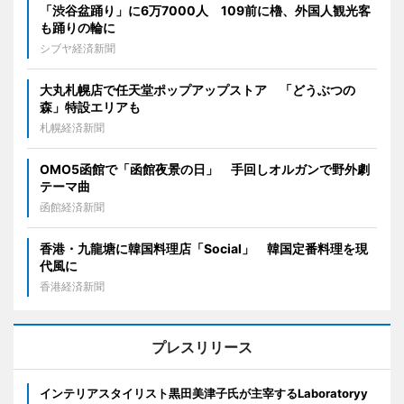
「渋谷盆踊り」に6万7000人 109前に櫓、外国人観光客
も踊りの輪に
シブヤ経済新聞
大丸札幌店で任天堂ポップアップストア 「どうぶつの
森」特設エリアも
札幌経済新聞
OMO5函館で「函館夜景の日」 手回しオルガンで野外劇
テーマ曲
函館経済新聞
香港・九龍塘に韓国料理店「Social」 韓国定番料理を現
代風に
香港経済新聞
プレスリリース
インテリアスタイリスト黒田美津子氏が主宰するLaboratoryy