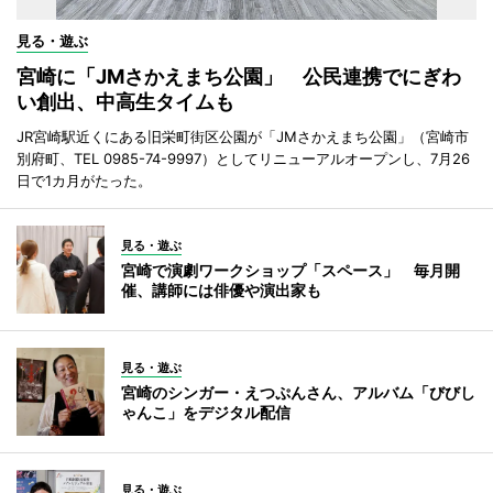
見る・遊ぶ
宮崎に「JMさかえまち公園」 公民連携でにぎわ
い創出、中高生タイムも
JR宮崎駅近くにある旧栄町街区公園が「JMさかえまち公園」（宮崎市
別府町、TEL 0985-74-9997）としてリニューアルオープンし、7月26
日で1カ月がたった。
見る・遊ぶ
宮崎で演劇ワークショップ「スペース」 毎月開
催、講師には俳優や演出家も
見る・遊ぶ
宮崎のシンガー・えつぷんさん、アルバム「びびし
ゃんこ」をデジタル配信
見る・遊ぶ