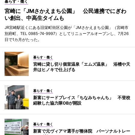
暮らす・働く
宮崎に「JMさかえまち公園」 公民連携でにぎわ
い創出、中高生タイムも
JR宮崎駅近くにある旧栄町街区公園が「JMさかえまち公園」（宮崎市
別府町、TEL 0985-74-9997）としてリニューアルオープンし、7月26
日で1カ月がたった。
暮らす・働く
宮崎に貸し切り個室温泉「エムズ温泉」 浴槽や天
井はヒノキで仕上げる
暮らす・働く
新富にサードプレイス「ちなみちゃんち」 不登校
経験した協力隊OBが開設
暮らす・働く
新富で元ヴィアマ選手が整体院 パーソナルトレー