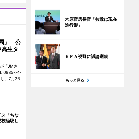
木原官房長官「拉致は現在
進行形」
園」 公
中高生タ
ＥＰＡ視野に議論継続
が「JMさ
985-74-
し、7月26
もっと見る
イス「ちな
登校経験し