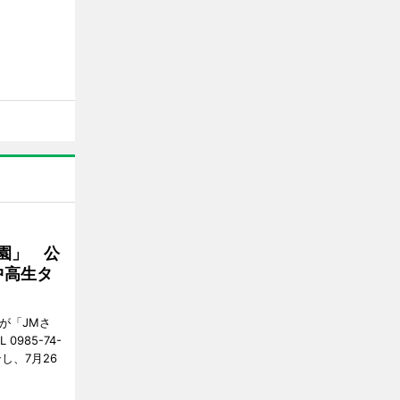
園」 公
中高生タ
が「JMさ
985-74-
し、7月26