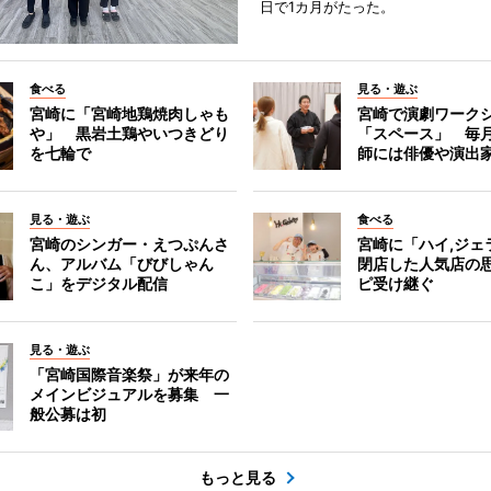
日で1カ月がたった。
食べる
見る・遊ぶ
宮崎に「宮崎地鶏焼肉しゃも
宮崎で演劇ワーク
や」 黒岩土鶏やいつきどり
「スペース」 毎
を七輪で
師には俳優や演出
見る・遊ぶ
食べる
宮崎のシンガー・えつぷんさ
宮崎に「ハイ,ジ
ん、アルバム「びびしゃん
閉店した人気店の
こ」をデジタル配信
ピ受け継ぐ
見る・遊ぶ
「宮崎国際音楽祭」が来年の
メインビジュアルを募集 一
般公募は初
もっと見る