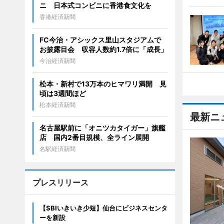
ニ 日本式コンビニに香港食文化を
香港経済新聞
FC今治・アシックス里山スタジアムで
お披露目会 収容人数約1.7倍に「成長」
今治経済新聞
松本・新村で13万本のヒマワリ満開 見
頃は3週間ほど
松本経済新聞
最新ニ
名古屋駅前に「オニツカタイガー」旗艦
店 国内2番目規模、全ライン展開
名駅経済新聞
プレスリリース
【SBIいきいき少短】仙台にビジネスセンタ
ーを新設