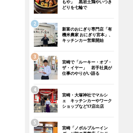
もや」 黒岩土鶏やいつき
どりを七輪で
新富のおにぎり専門店「有
機米農家 おにぎり宮本」、
キッチンカー営業開始
宮崎で「ルーキー・オブ・
ザ・イヤー」 若手社員が
仕事のやりがい語る
宮崎・大塚神社でマルシ
ェ キッチンカーやワーク
ショップなど17店出店
宮崎「ノボルブルーイン