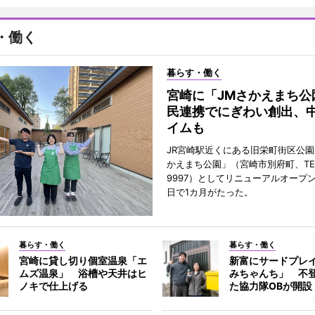
・働く
暮らす・働く
宮崎に「JMさかえまち公
民連携でにぎわい創出、
イムも
JR宮崎駅近くにある旧栄町街区公園
かえまち公園」（宮崎市別府町、TEL 0
9997）としてリニューアルオープン
日で1カ月がたった。
暮らす・働く
暮らす・働く
宮崎に貸し切り個室温泉「エ
新富にサードプレ
ムズ温泉」 浴槽や天井はヒ
みちゃんち」 不
ノキで仕上げる
た協力隊OBが開設