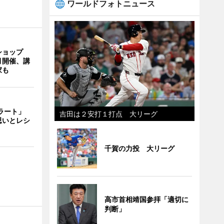
ワールドフォトニュース
ショップ
月開催、講
家も
ェラート」
吉田は２安打１打点 大リーグ
思いとレシ
千賀の力投 大リーグ
高市首相靖国参拝「適切に
判断」