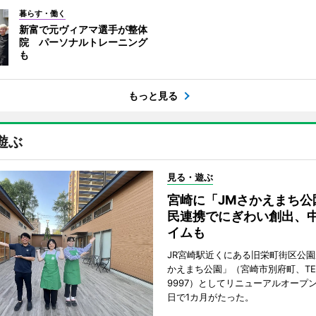
暮らす・働く
新富で元ヴィアマ選手が整体
院 パーソナルトレーニング
も
もっと見る
遊ぶ
見る・遊ぶ
宮崎に「JMさかえまち公
民連携でにぎわい創出、
イムも
JR宮崎駅近くにある旧栄町街区公園
かえまち公園」（宮崎市別府町、TEL 0
9997）としてリニューアルオープン
日で1カ月がたった。