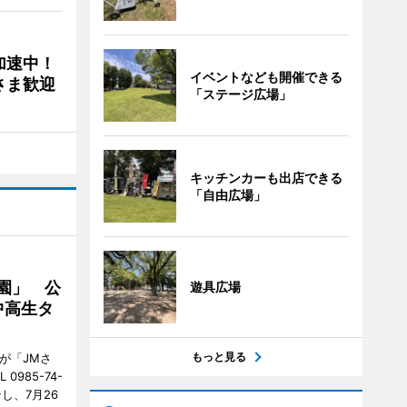
加速中！
イベントなども開催できる
さま歓迎
「ステージ広場」
キッチンカーも出店できる
「自由広場」
園」 公
遊具広場
中高生タ
もっと見る
が「JMさ
985-74-
し、7月26