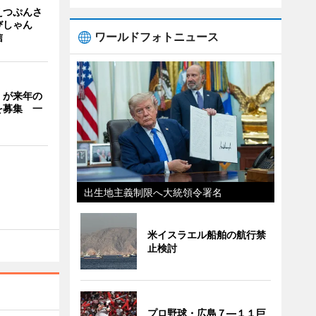
えつぷんさ
びしゃん
ワールドフォトニュース
信
」が来年の
を募集 一
出生地主義制限へ大統領令署名
米イスラエル船舶の航行禁
止検討
プロ野球・広島７―１１巨