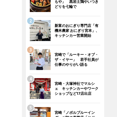
もや」 黒岩土鶏やいつき
どりを七輪で
新富のおにぎり専門店「有
機米農家 おにぎり宮本」、
キッチンカー営業開始
宮崎で「ルーキー・オブ・
ザ・イヤー」 若手社員が
仕事のやりがい語る
宮崎・大塚神社でマルシ
ェ キッチンカーやワーク
ショップなど17店出店
宮崎「ノボルブルーイン