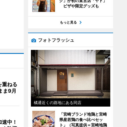
グ」が初の直営店「ヤド」
ピザや限定グッズも
もっと見る
フォトフラッシュ
を重ねる
まま9月
橘通近くの路地にある同店
「宮崎ブランド地鶏と宮崎
県産若鶏の食べ比べセッ
加速中！
ト」（写真提供＝宮崎地鶏