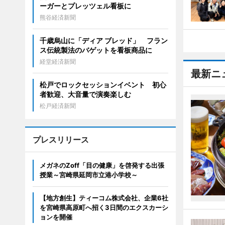
ーガーとプレッツェル看板に
熊谷経済新聞
千歳烏山に「ディア ブレッド」 フラン
ス伝統製法のバゲットを看板商品に
経堂経済新聞
最新ニ
松戸でロックセッションイベント 初心
者歓迎、大音量で演奏楽しむ
松戸経済新聞
プレスリリース
メガネのZoff「目の健康」を啓発する出張
授業～宮崎県延岡市立港小学校～
【地方創生】ティーコム株式会社、企業6社
を宮崎県高原町へ招く3日間のエクスカーシ
ョンを開催