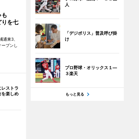
人
ゃも
どりを七
「デジポリス」普及呼び掛
け
橘通東3、
日にオープンし
プロ野球・オリックス１―
３楽天
にレストラ
食を楽しめ
もっと見る