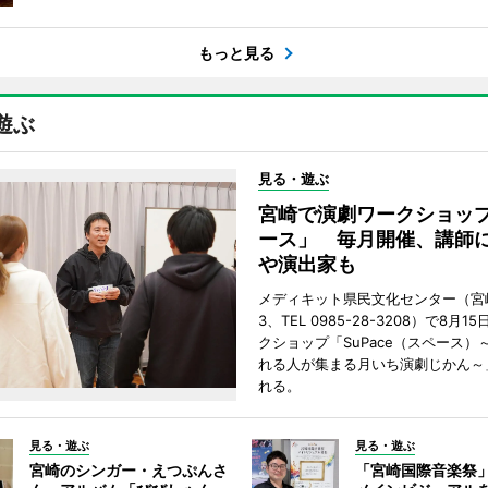
もっと見る
遊ぶ
見る・遊ぶ
宮崎で演劇ワークショッ
ース」 毎月開催、講師
や演出家も
メディキット県民文化センター（宮
3、TEL 0985-28-3208）で8月
クショップ「SuPace（スペース）
れる人が集まる月いち演劇じかん～
れる。
見る・遊ぶ
見る・遊ぶ
宮崎のシンガー・えつぷんさ
「宮崎国際音楽祭