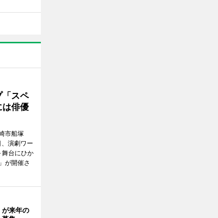
プ「スペ
には俳優
崎市船塚
15日、演劇ワー
～舞台にひか
」が開催さ
」が来年の