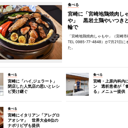
食べる
宮崎に「宮崎地鶏焼肉し
や」 黒岩土鶏やいつき
輪で
「宮崎地鶏焼肉しゃもや」（宮崎市
TEL 0985-77-4848）が7月21
た。
食べる
食べる
宮崎に「ハイ,ジェラート」
宮崎・上原内科内
閉店した人気店の思いとレシ
ン 透析患者が「
ピ受け継ぐ
る」メニュー提供
食べる
宮崎にイタリアン「アレグロ
アオシマ」 世界大会6位の
ナポリピザも提供