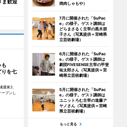
さま歓迎
焼肉しゃもや）
7月に開催された「SuPac
e」の様子。ゲスト講師は
どらまさるく主宰の黒木朋
子さん（写真提供＝宮崎県
立芸術劇場）
6月に開催された「SuPac
e」の様子。ゲスト講師は
劇団FIVESENSE主宰の甲斐
ゃも
祐太郎さん（写真提供＝宮
どりを七
崎県立芸術劇場）
橘通東3、
5月に開催された「SuPac
日にオープンし
e」の様子。ゲスト講師は
ユニットろむ主宰の進藤ア
ヤノさん（写真提供＝宮崎
県立芸術劇場）
もっと見る