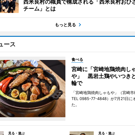
西米良村の職員で構成される「西米良村おひ
チーム」とは
もっと見る
ュース
食べる
宮崎に「宮崎地鶏焼肉し
や」 黒岩土鶏やいつき
輪で
「宮崎地鶏焼肉しゃもや」（宮崎市
TEL 0985-77-4848）が7月21
た。
見る・遊ぶ
見る・遊ぶ